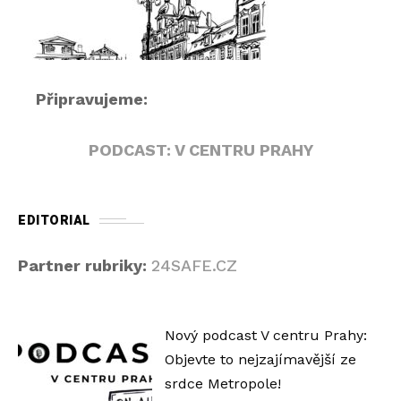
a
č
Připravujeme:
PODCAST: V CENTRU PRAHY
EDITORIAL
Partner rubriky:
24SAFE.CZ
Nový podcast V centru Prahy:
Objevte to nejzajímavější ze
srdce Metropole!