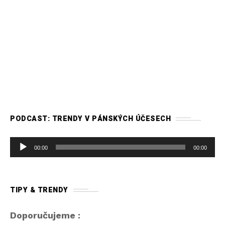
PODCAST: TRENDY V PÁNSKÝCH ÚČESECH
A
00:00
00:00
u
d
i
TIPY & TRENDY
o
p
Doporučujeme :
ř