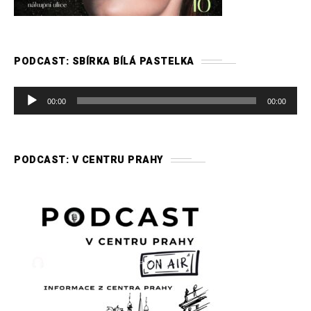
PODCAST: SBÍRKA BÍLÁ PASTELKA
A
00:00
00:00
u
d
i
PODCAST: V CENTRU PRAHY
o
p
ř
e
h
r
á
v