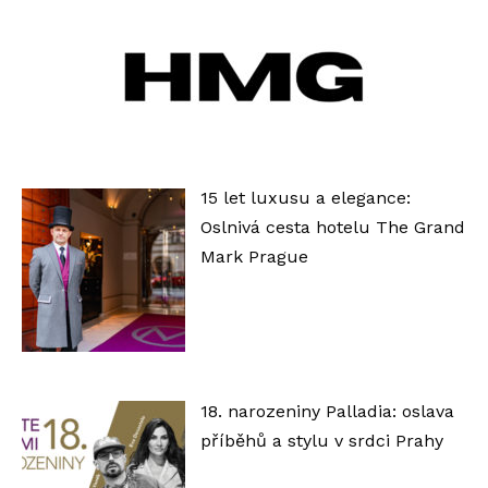
e
h
r
á
v
a
15 let luxusu a elegance:
č
Oslnivá cesta hotelu The Grand
Mark Prague
18. narozeniny Palladia: oslava
příběhů a stylu v srdci Prahy