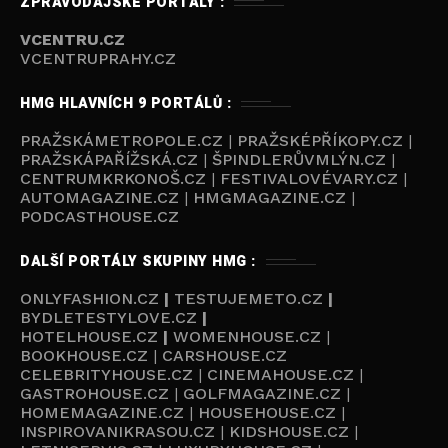
ZPRAVODAJSKÉ PORTÁLY :
VCENTRU.CZ
VCENTRUPRAHY.CZ
HMG HLAVNÍCH 9 PORTÁLŮ :
PRAŽSKÁMETROPOLE.CZ
|
PRAŽSKÉPŘÍKOPY.CZ
|
PRAŽSKÁPAŘÍŽSKÁ.CZ
|
ŠPINDLERŮVMLÝN.CZ
|
CENTRUMKRKONOŠ.CZ
|
FESTIVALOVÉVARY.CZ
|
AUTOMAGAZINE.CZ
|
HMGMAGAZINE.CZ
|
PODCASTHOUSE.C
Z
DALŠÍ PORTÁLY SKUPINY HMG :
ONLYFASHION.CZ
|
TESTUJEMETO.CZ
|
BYDLETESTYLOVE.CZ
|
HOTELHOUSE.CZ
|
WOMENHOUSE.CZ
|
BOOKHOUSE.CZ
|
CARSHOUSE.CZ
CELEBRITYHOUSE.CZ
|
CINEMAHOUSE.CZ
|
GASTROHOUSE.CZ
|
GOLFMAGAZINE.CZ
|
HOMEMAGAZINE.CZ
|
HOUSEHOUSE.CZ
|
INSPIROVANIKRASOU.CZ
|
KIDSHOUSE.CZ
|