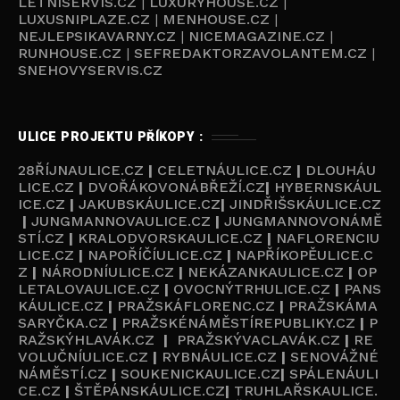
LETNISERVIS.CZ
|
LUXURYHOUSE.CZ
|
LUXUSNIPLAZE.CZ
|
MENHOUSE.CZ
|
NEJLEPSIKAVARNY.CZ
|
NICEMAGAZINE.CZ
|
RUNHOUSE.CZ
|
SEFREDAKTORZAVOLANTEM.CZ
|
SNEHOVYSERVIS.CZ
ULICE PROJEKTU PŘÍKOPY :
28ŘÍJNAULICE.CZ
|
CELETNÁULICE.CZ
|
DLOUHÁU
LICE.CZ
|
DVOŘÁKOVONÁBŘEŽÍ.CZ
|
HYBERNSKÁUL
ICE.CZ
|
JAKUBSKÁULICE.CZ
|
JINDŘIŠSKÁULICE.CZ
|
JUNGMANNOVAULICE.CZ
|
JUNGMANNOVONÁMĚ
STÍ.CZ
|
KRALODVORSKAULICE.CZ
|
NAFLORENCIU
LICE.CZ
|
NAPOŘÍČÍULICE.CZ
|
NAPŘÍKOPĚULICE.C
Z
|
NÁRODNÍULICE.CZ
|
NEKÁZANKAULICE.CZ
|
OP
LETALOVAULICE.CZ
|
OVOCNÝTRHULICE.CZ
|
PANS
KÁULICE.CZ
|
PRAŽSKÁFLORENC.CZ
|
PRAŽSKÁMA
SARYČKA.CZ
|
PRAŽSKÉNÁMĚSTÍREPUBLIKY.CZ
|
P
RAŽSKÝHLAVÁK.CZ
|
PRAŽSKÝVACLAVÁK.CZ
|
RE
VOLUČNÍULICE.CZ
|
RYBNÁULICE.CZ
|
SENOVÁŽNÉ
NÁMĚSTÍ.CZ
|
SOUKENICKAULICE.CZ
|
SPÁLENÁULI
CE.CZ
|
ŠTĚPÁNSKÁULICE.CZ
|
TRUHLAŘSKAULICE.