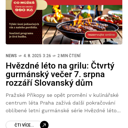
NEWS
4. 8. 2025 3:26
2 MIN ČTENÍ
Hvězdné léto na grilu: Čtvrtý
gurmánský večer 7. srpna
rozzáří Slovanský dům
Pražské Příkopy se opět promění v kulinářské
centrum léta Praha zažívá další pokračování
oblíbené letní gurmánské série Hvězdné léto
na grilu, která letos vstupuje už do svého
ČTI VÍCE...
pátého ročníku. HQ