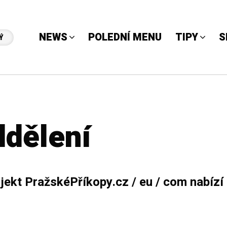
NEWS
POLEDNÍ MENU
TIPY
S
Ý
ddělení
jekt PražskéPříkopy.cz / eu / com nabíz