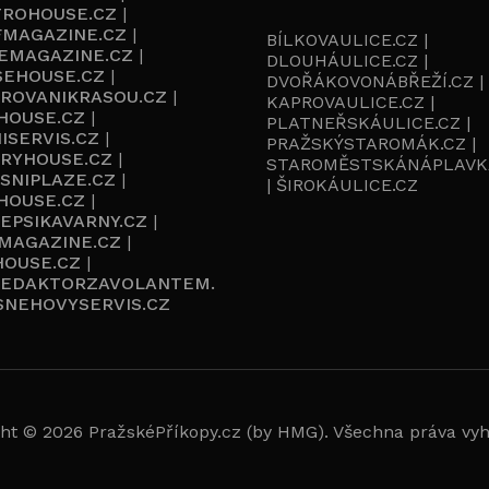
TROHOUSE.CZ
|
FMAGAZINE.CZ
|
BÍLKOVAULICE.CZ |
EMAGAZINE.CZ
|
DLOUHÁULICE.CZ |
SEHOUSE.CZ
|
DVOŘÁKOVONÁBŘEŽÍ.CZ |
IROVANIKRASOU.CZ
|
KAPROVAULICE.CZ |
HOUSE.CZ
|
PLATNEŘSKÁULICE.CZ |
ISERVIS.CZ
|
PRAŽSKÝSTAROMÁK.CZ |
URYHOUSE.CZ
|
STAROMĚSTSKÁNÁPLAVK
SNIPLAZE.CZ
|
| ŠIROKÁULICE.CZ
HOUSE.CZ
|
EPSIKAVARNY.CZ
|
EMAGAZINE.CZ
|
HOUSE.CZ
|
REDAKTORZAVOLANTEM.
SNEHOVYSERVIS.CZ
ht © 2026 PražskéPříkopy.cz (by HMG). Všechna práva vy