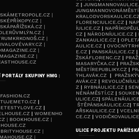
Z
|
JUNGMANNOVAULICE
JUNGMANNOVONÁMĚSTÍ
ŽSKÁMETROPOLE.CZ
|
KRALODVORSKAULICE.C
SKÉPŘÍKOPY.CZ
|
FLORENCIULICE.CZ
|
NAP
SKÁPAŘÍŽSKÁ.CZ
|
ÍULICE.CZ
|
NAPŘÍKOPĚUL
DLERŮVMLÝN.CZ
|
CZ
|
NÁRODNÍULICE.CZ
|
TRUMKRKONOŠ.CZ
|
ZANKAULICE.CZ
|
OPLET
IVALOVÉVARY.CZ
|
AULICE.CZ
|
OVOCNÝTRH
OMAGAZINE.CZ
|
E.CZ
|
PANSKÁULICE.CZ
MAGAZINE.CZ
|
ŽSKÁFLORENC.CZ
|
PRAŽ
CASTHOUSE.C
Z
MASARYČKA.CZ
|
PRAŽS
MĚSTÍREPUBLIKY.CZ
|
PR
ÝHLAVÁK.CZ
|
PRAŽSKÝ
Í PORTÁLY SKUPINY HMG :
AVÁK.CZ
|
REVOLUČNÍULI
Z
|
RYBNÁULICE.CZ
|
SEN
NÉNÁMĚSTÍ.CZ
|
SOUKEN
FASHION.CZ
ULICE.CZ
|
SPÁLENÁULICE
TUJEMETO.CZ
|
ŠTĚPÁNSKÁULICE.CZ
|
T
LETESTYLOVE.CZ
|
AŘSKAULICE.CZ
|
VCELNI
ELHOUSE.CZ
|
WOMENHO
CE.CZ
|
VODIČKOVAULICE
CZ
|
BOOKHOUSE.CZ
|
HOUSE.CZ
ULICE PROJEKTU PAŘÍŽSKÁ
BRITYHOUSE.CZ
|
MAHOUSE.CZ
|