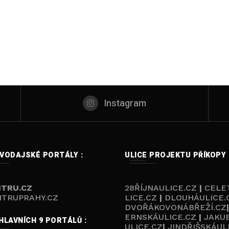
Instagram
VODAJSKÉ PORTÁLY :
ULICE PROJEKTU PŘÍKOPY 
TRU.CZ
28ŘÍJNAULICE.CZ
|
CELE
TRUPRAHY.CZ
LICE.CZ
|
DLOUHÁULICE.
DVOŘÁKOVONÁBŘEŽÍ.CZ
ERNSKÁULICE.CZ
|
JAKU
HLAVNÍCH 9 PORTÁLŮ :
ULICE.CZ
|
JINDŘIŠSKÁUL