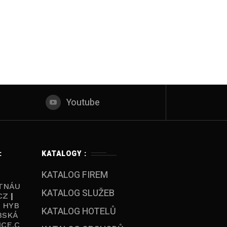
Youtube
:
KATALOGY :
KATALOG FIREM
TNÁU
KATALOG SLUŽEB
CZ
|
|
HYB
KATALOG HOTELŮ
BSKÁ
ICE.C