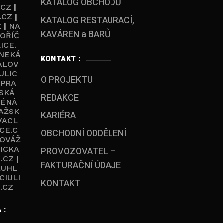
KATALOG OBCHODŮ
.CZ
|
.CZ
|
KATALOG RESTAURACÍ,
Z
|
NA
KAVÁREN a BARŮ
OŘÍČ
ICE.
NEKÁ
KONTAKT :
ALOV
ULIC
O PROJEKTU
|
PRA
SKÁ
REDAKCE
KÉNÁ
AŽSK
KARIÉRA
VACL
CE.C
OBCHODNÍ ODDĚLENÍ
OVÁŽ
ICKA
PROVOZOVATEL –
.CZ
|
FAKTURAČNÍ ÚDAJE
RUHL
CIULI
KONTAKT
.CZ
 :