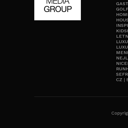
GAS
GOL
HOM
HOU
INSP
KIDS
LETN
LUX
LUXU
MEN
NEJL
NIC
RUN
SEF
CZ
|
Copyrig