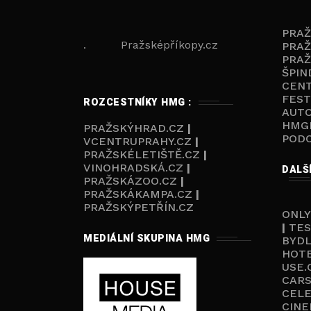
PRA
. Pražsképříkopy.cz
PRAŽ
PRAŽ
ŠPIN
CEN
FEST
ROZCESTNÍKY HMG :
AUT
HMG
PRAŽSKÝHRAD.CZ
|
POD
VCENTRUPRAHY.CZ
|
PRAŽSKÉLETIŠTĚ.CZ
|
VINOHRADSKÁ.CZ
|
DALŠ
PRAŽSKÁZOO.CZ
|
PRAŽSKÁKAMPA.CZ
|
PRAŽSKÝPETŘÍN.CZ
ONLY
|
TES
MEDIÁLNÍ SKUPINA HMG
BYD
HOT
USE.
CARS
CELE
CINE