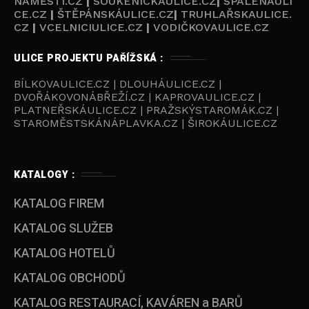
NÁMĚSTÍ.CZ
|
SOUKENICKAULICE.CZ
|
SPÁLENÁULI
CE.CZ
|
ŠTĚPÁNSKÁULICE.CZ
|
TRUHLAŘSKAULICE.
CZ
|
VCELNICIULICE.CZ
|
VODIČKOVAULICE.CZ
ULICE PROJEKTU PAŘÍŽSKÁ :
BÍLKOVAULICE.CZ | DLOUHÁULICE.CZ |
DVOŘÁKOVONÁBŘEŽÍ.CZ | KAPROVAULICE.CZ |
PLATNEŘSKÁULICE.CZ | PRAŽSKÝSTAROMÁK.CZ |
STAROMĚSTSKÁNÁPLAVKA.CZ | ŠIROKÁULICE.CZ
KATALOGY :
KATALOG FIREM
KATALOG SLUŽEB
KATALOG HOTELŮ
KATALOG OBCHODŮ
KATALOG RESTAURACÍ, KAVÁREN a BARŮ