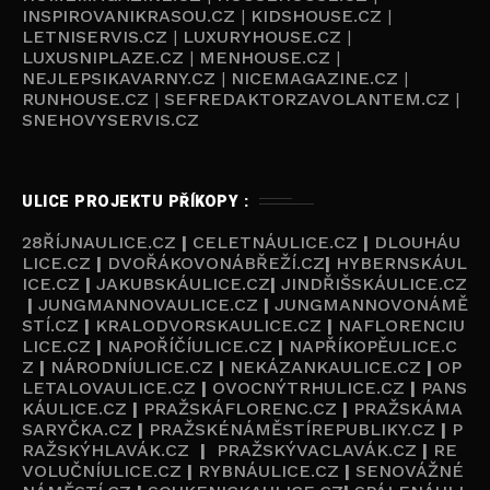
INSPIROVANIKRASOU.CZ
|
KIDSHOUSE.CZ
|
LETNISERVIS.CZ
|
LUXURYHOUSE.CZ
|
LUXUSNIPLAZE.CZ
|
MENHOUSE.CZ
|
NEJLEPSIKAVARNY.CZ
|
NICEMAGAZINE.CZ
|
RUNHOUSE.CZ
|
SEFREDAKTORZAVOLANTEM.CZ
|
SNEHOVYSERVIS.CZ
ULICE PROJEKTU PŘÍKOPY :
28ŘÍJNAULICE.CZ
|
CELETNÁULICE.CZ
|
DLOUHÁU
LICE.CZ
|
DVOŘÁKOVONÁBŘEŽÍ.CZ
|
HYBERNSKÁUL
ICE.CZ
|
JAKUBSKÁULICE.CZ
|
JINDŘIŠSKÁULICE.CZ
|
JUNGMANNOVAULICE.CZ
|
JUNGMANNOVONÁMĚ
STÍ.CZ
|
KRALODVORSKAULICE.CZ
|
NAFLORENCIU
LICE.CZ
|
NAPOŘÍČÍULICE.CZ
|
NAPŘÍKOPĚULICE.C
Z
|
NÁRODNÍULICE.CZ
|
NEKÁZANKAULICE.CZ
|
OP
LETALOVAULICE.CZ
|
OVOCNÝTRHULICE.CZ
|
PANS
KÁULICE.CZ
|
PRAŽSKÁFLORENC.CZ
|
PRAŽSKÁMA
SARYČKA.CZ
|
PRAŽSKÉNÁMĚSTÍREPUBLIKY.CZ
|
P
RAŽSKÝHLAVÁK.CZ
|
PRAŽSKÝVACLAVÁK.CZ
|
RE
VOLUČNÍULICE.CZ
|
RYBNÁULICE.CZ
|
SENOVÁŽNÉ