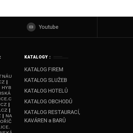
Youtube
:
KATALOGY :
KATALOG FIREM
TNÁU
KATALOG SLUŽEB
CZ
|
|
HYB
KATALOG HOTELŮ
BSKÁ
ICE.C
KATALOG OBCHODŮ
.CZ
|
.CZ
|
KATALOG RESTAURACÍ,
Z
|
NA
KAVÁREN a BARŮ
OŘÍČ
ICE.
NEKÁ