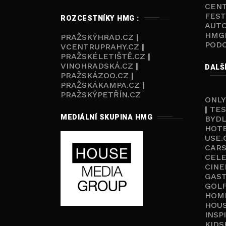
CEN
FEST
ROZCESTNÍKY HMG :
AUT
HMG
PRAŽSKÝHRAD.CZ
|
POD
VCENTRUPRAHY.CZ
|
PRAŽSKÉLETIŠTĚ.CZ
|
VINOHRADSKÁ.CZ
|
DALŠ
PRAŽSKÁZOO.CZ
|
PRAŽSKÁKAMPA.CZ
|
PRAŽSKÝPETŘÍN.CZ
ONLY
|
TES
MEDIÁLNÍ SKUPINA HMG
BYD
HOT
USE.
CARS
CELE
CINE
GAS
GOL
HOM
HOU
INSP
KIDS