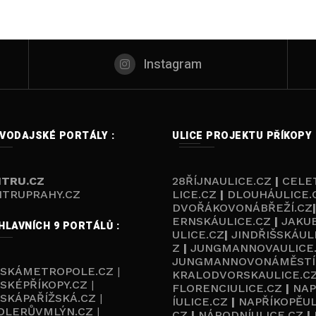
Instagram
VODAJSKÉ PORTÁLY :
ULICE PROJEKTU PŘÍKOPY 
TRU.CZ
28ŘÍJNAULICE.CZ
|
CELE
TRUPRAHY.CZ
LICE.CZ
|
DLOUHÁULICE.
DVOŘÁKOVONÁBŘEŽÍ.CZ
ERNSKÁULICE.CZ
|
JAKU
HLAVNÍCH 9 PORTÁLŮ :
ULICE.CZ
|
JINDŘIŠSKÁUL
Z
|
JUNGMANNOVAULICE
JUNGMANNOVONÁMĚSTÍ
ŽSKÁMETROPOLE.CZ
|
KRALODVORSKAULICE.C
SKÉPŘÍKOPY.CZ
|
FLORENCIULICE.CZ
|
NAP
SKÁPAŘÍŽSKÁ.CZ
|
ÍULICE.CZ
|
NAPŘÍKOPĚUL
DLERŮVMLÝN.CZ
|
CZ
|
NÁRODNÍULICE.CZ
|