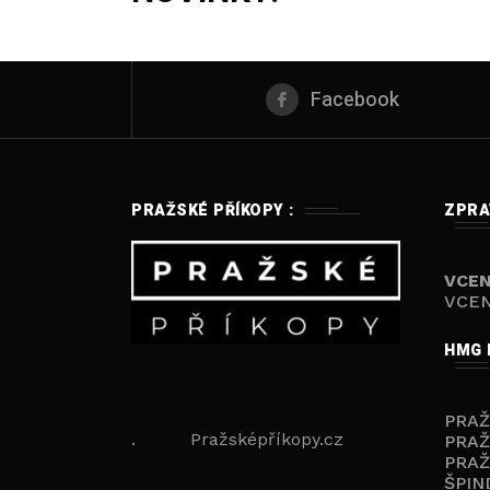
Facebook
PRAŽSKÉ PŘÍKOPY :
ZPRA
VCEN
VCEN
HMG 
PRA
. Pražsképříkopy.cz
PRAŽ
PRAŽ
ŠPIN