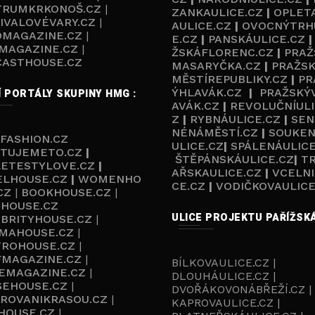
TRUMKRKONOŠ.CZ
|
ZANKAULICE.CZ
|
OPLET
IVALOVÉVARY.CZ
|
AULICE.CZ
|
OVOCNÝTRH
OMAGAZINE.CZ
|
E.CZ
|
PANSKÁULICE.CZ
MAGAZINE.CZ
|
ŽSKÁFLORENC.CZ
|
PRAŽ
CASTHOUSE.C
Z
MASARYČKA.CZ
|
PRAŽS
MĚSTÍREPUBLIKY.CZ
|
PR
ÝHLAVÁK.CZ
|
PRAŽSKÝ
Í PORTÁLY SKUPINY HMG :
AVÁK.CZ
|
REVOLUČNÍULI
Z
|
RYBNÁULICE.CZ
|
SEN
NÉNÁMĚSTÍ.CZ
|
SOUKEN
FASHION.CZ
ULICE.CZ
|
SPÁLENÁULICE
TUJEMETO.CZ
|
ŠTĚPÁNSKÁULICE.CZ
|
T
LETESTYLOVE.CZ
|
AŘSKAULICE.CZ
|
VCELNI
ELHOUSE.CZ
|
WOMENHO
CE.CZ
|
VODIČKOVAULICE
CZ
|
BOOKHOUSE.CZ
|
HOUSE.CZ
ULICE PROJEKTU PAŘÍŽSKÁ
BRITYHOUSE.CZ
|
MAHOUSE.CZ
|
TROHOUSE.CZ
|
FMAGAZINE.CZ
|
BÍLKOVAULICE.CZ |
EMAGAZINE.CZ
|
DLOUHÁULICE.CZ |
SEHOUSE.CZ
|
DVOŘÁKOVONÁBŘEŽÍ.CZ |
IROVANIKRASOU.CZ
|
KAPROVAULICE.CZ |
HOUSE.CZ
|