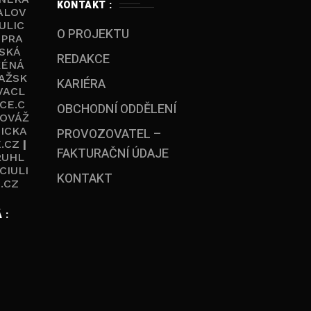
KONTAKT :
ALOV
ULIC
O PROJEKTU
|
PRA
SKÁ
REDAKCE
KÉNÁ
AŽSK
KARIÉRA
VACL
CE.C
OBCHODNÍ ODDĚLENÍ
OVÁŽ
ICKA
PROVOZOVATEL –
.CZ
|
FAKTURAČNÍ ÚDAJE
RUHL
CIULI
KONTAKT
.CZ
 :