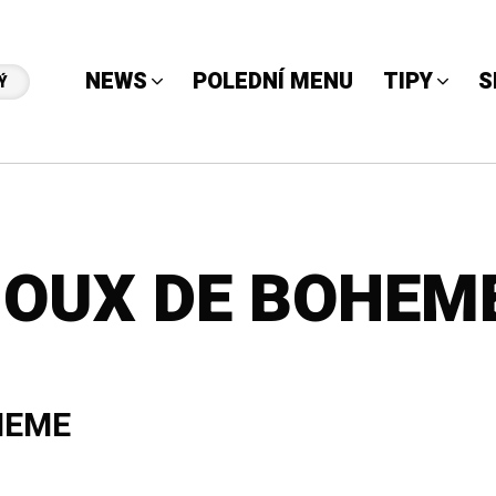
NEWS
POLEDNÍ MENU
TIPY
S
Ý
JOUX DE BOHEM
HEME