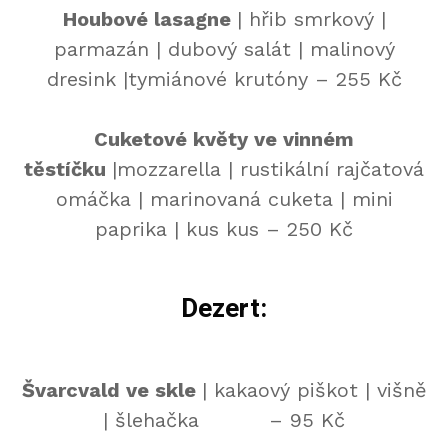
Houbové lasagne
| hřib smrkový |
parmazán | dubový salát | malinový
dresink |tymiánové krutóny – 255 Kč
Cuketové květy ve vinném
těstíčku
|mozzarella | rustikální rajčatová
omáčka | marinovaná cuketa | mini
paprika | kus kus – 250 Kč
Dezert:
Švarcvald ve skle
| kakaový piškot | višně
| šlehačka – 95 Kč