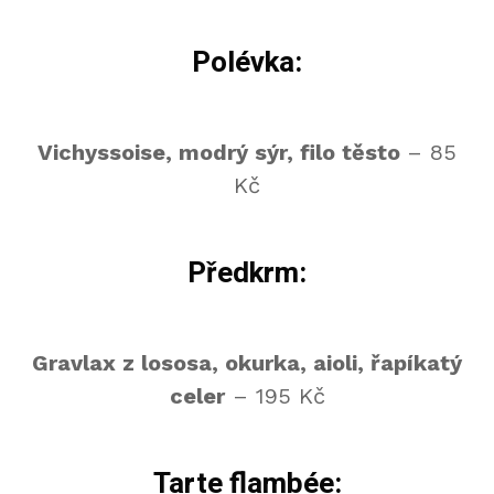
Polévka:
Vichyssoise, modrý sýr, filo těsto
– 85
Kč
Předkrm:
Gravlax z lososa, okurka, aioli, řapíkatý
celer
– 195 Kč
Tarte flambée: