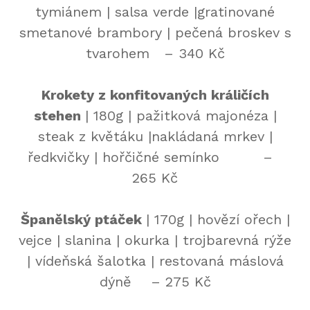
tymiánem | salsa verde |gratinované
smetanové brambory | pečená broskev s
tvarohem – 340 Kč
Krokety z konfitovaných králičích
stehen
| 180g | pažitková majonéza |
steak z květáku |nakládaná mrkev |
ředkvičky | hořčičné semínko –
265 Kč
Španělský ptáček
| 170g | hovězí ořech |
vejce | slanina | okurka | trojbarevná rýže
| vídeňská šalotka | restovaná máslová
dýně – 275 Kč