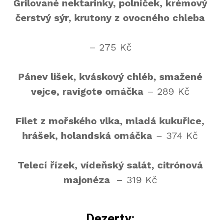
Grilované nektarinky, polníček, krémový
čerstvý sýr, krutony z ovocného chleba
– 275 Kč
Pánev lišek, kváskový chléb, smažené
vejce, ravigote omáčka
– 289 Kč
Filet z mořského vlka, mladá kukuřice,
hrášek, holandská omáčka
– 374 Kč
Telecí řízek, vídeňský salát, citrónová
majonéza
– 319 Kč
Dezerty: