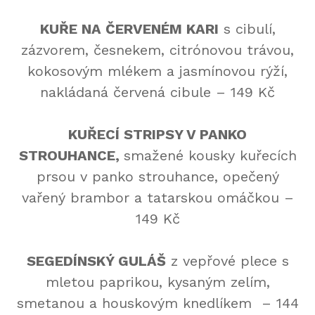
KUŘE NA ČERVENÉM KARI
s cibulí,
zázvorem, česnekem, citrónovou trávou,
kokosovým mlékem a jasmínovou rýží,
nakládaná červená cibule – 149 Kč
KUŘECÍ STRIPSY V PANKO
STROUHANCE,
smažené kousky kuřecích
prsou v panko strouhance, opečený
vařený brambor a tatarskou omáčkou –
149 Kč
SEGEDÍNSKÝ GULÁŠ
z vepřové plece s
mletou paprikou, kysaným zelím,
smetanou a houskovým knedlíkem – 144