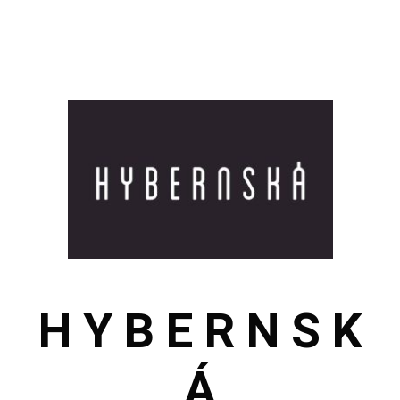
H Y B E R N S K
Á