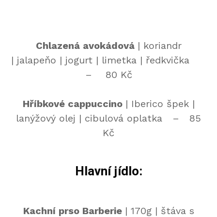
Chlazená avokádová
| koriandr
| jalapeňo | jogurt | limetka | ředkvička
– 80 Kč
Hříbkové cappuccino
| Iberico špek |
lanýžový olej | cibulová oplatka – 85
Kč
Hlavní jídlo:
Kachní prso Barberie
| 170g | štáva s