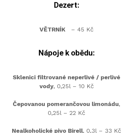
Dezert:
VĚTRNÍK
– 45 Kč
Nápoje k obědu:
Sklenici filtrované neperlivé / perlivé
vody
, 0,25l – 10 Kč
Čepovanou pomerančovou limonádu
,
0,25l – 22 Kč
Nealkoholické pivo Birell
, 0,3l – 33 Kč