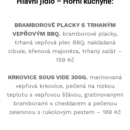
Hlavní jídlo – Horní kuchyně:
BRAMBOROVÉ PLACKY S TRHANÝM
VEPŘOVÝM BBQ
, bramborové placky,
trhaná vepřová plec BBQ, nakládaná
cibule, křenová majonéza, trhaný salát –
159 Kč
KRKOVICE SOUS VIDE 300G
, marinovaná
vepřová krkovice, pečená na nízkou
teplotu s vepřovou šťávou, gratinovanými
bramborami s cheddarem a pečenou
zeleninou s rukolovým pestem – 189 Kč