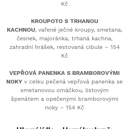
Kč
KROUPOTO S TRHANOU
KACHNOU
,
vařené ječné kroupy, smetana,
česnek, majoránka, trhaná kachna,
zahradní hrášek, restovaná cibule – 154
Kč
VEPŘOVÁ PANENKA S BRAMBOROVÝMI
NOKY
v celku pečená vepřová panenka se
smetanovou omáčkou, listovým
špenátem a opečenými bramborovými
noky – 154 Kč