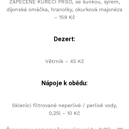
ZAPEČENÉ KUŘECÍ PRSO, se šunkou, sýrem,
dijonská omáčka, hranolky, okurková majonéza
– 159 Kč
Dezert:
Větrník – 45 Kč
Nápoje k obědu:
Sklenici filtrované neperlivé / perlivé vody,
0,25l – 10 Kč