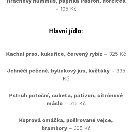
Hrachový hummus, paprika Padrón, hořčice
a
– 105 Kč
Hlavní jídlo:
Kachní prso, kukuřice, červený rybíz
–
325 Kč
Jehněčí pečeně, bylinkový jus, květák
y
– 335
Kč
Pstruh potoční, cuketa, patizon, citrónové
máslo
– 315 Kč
Koprová omáčka, pošírované vejce,
brambory
– 305 Kč