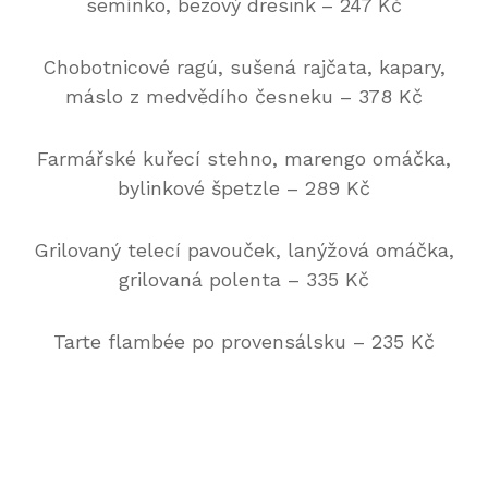
semínko, bezový dresink
– 247 Kč
Chobotnicové ragú, sušená rajčata, kapary,
máslo z medvědího česneku – 378 Kč
Farmářské kuřecí stehno, marengo omáčka,
bylinkové špetzle – 289 Kč
Grilovaný telecí pavouček, lanýžová omáčka,
grilovaná polenta – 335 Kč
Tarte flambée po provensálsku – 235 Kč