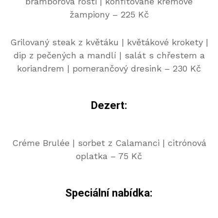
bramborová rosti | konfitované krémové
žampiony – 225 Kč
Grilovaný steak z květáku | květákové krokety |
dip z pečených a mandlí | salát s chřestem a
koriandrem | pomerančový dresink – 230 Kč
Dezert:
Créme Brulée | sorbet z Calamanci | citrónová
oplatka – 75 Kč
Speciální nabídka: