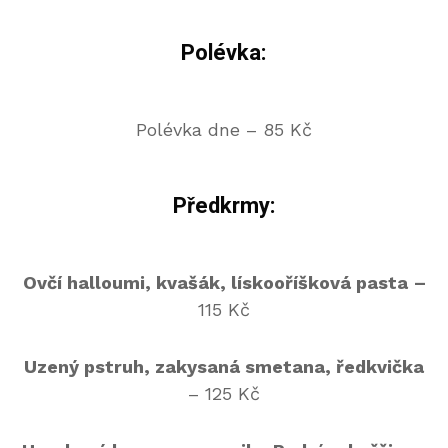
Polévka:
Polévka dne – 85 Kč
Předkrmy:
Ovčí halloumi, kvašák, lískooříšková pasta
–
115 Kč
Uzený pstruh, zakysaná smetana, ředkvička
– 125 Kč