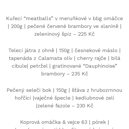
Kuřecí “meatballs” v meruňkové v bbg omáčce
| 200g | pečené červené brambory ve slanině |
zeleninový špíz – 225 Kč
Telecí játra z ohně | 150g | česnekové máslo |
tapenáda z Calamata oliv | cherry rajče | bílá
cibule| petržel | gratinované “Dauphinoise”
brambory – 235 Kč
Pečený selečí bok | 150g | šťáva z hrubozrnnou
hořčicí |vaječné špecle | kedlubnové zelí
|zelené fazole – 230 Kč
Koprová omáčka & vejce 63 | pórek |