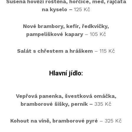
Sušená hovězí roštěná, hořčice, med, rajčata
na kyselo
–
125 Kč
Nové brambory, kefír, ředkvičky,
pampeliškové
kapary
– 105 Kč
Salát s chřestem a hráškem
– 115 Kč
Hlavní jídlo:
Vepřová panenka, švestková omáčka,
bramborové
šišky, perník –
335 Kč
Kohout na víně, bramborové pyré
– 325 Kč