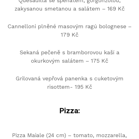
Quesadilla se špenátem, gorgonzolou,
zakysanou smetanou a salátem – 169 Kč
Cannelloni plněné masovým ragú bolognese –
179 Kč
Sekaná pečeně s bramborovou kaší a
okurkovým salátem – 175 Kč
Grilovaná vepřová panenka s cuketovým
risottem- 195 Kč
Pizza
:
Pizza Maiale (24 cm) – tomato, mozzarella,