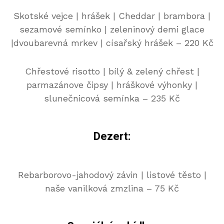
Skotské vejce | hrášek | Cheddar | brambora |
sezamové semínko | zeleninový demi glace
|dvoubarevná mrkev | císařský hrášek – 220 Kč
Chřestové risotto | bílý & zelený chřest |
parmazánove čipsy | hráškové výhonky |
slunečnicová semínka – 235 Kč
Dezert:
Rebarborovo-jahodový závin | listové těsto |
naše vanilková zmzlina – 75 Kč