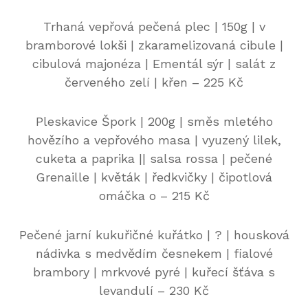
Trhaná vepřová pečená plec | 150g | v
bramborové lokši | zkaramelizovaná cibule |
cibulová majonéza | Ementál sýr | salát z
červeného zelí | křen – 225 Kč
Pleskavice Špork | 200g | směs mletého
hovězího a vepřového masa | vyuzený lilek,
cuketa a paprika || salsa rossa | pečené
Grenaille | květák | ředkvičky | čipotlová
omáčka o – 215 Kč
Pečené jarní kukuřičné kuřátko | ? | housková
nádivka s medvědím česnekem | fialové
brambory | mrkvové pyré | kuřecí šťáva s
levandulí – 230 Kč