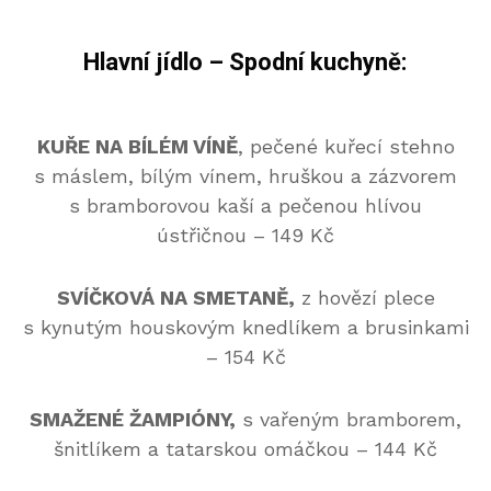
Hlavní jídlo – Spodní kuchyně:
KUŘE NA BÍLÉM VÍNĚ
, pečené kuřecí stehno
s máslem, bílým vínem, hruškou a zázvorem
s bramborovou kaší a pečenou hlívou
ústřičnou
– 149 Kč
SVÍČKOVÁ NA SMETANĚ,
z hovězí plece
s kynutým houskovým knedlíkem a brusinkami
– 154 Kč
SMAŽENÉ ŽAMPIÓNY,
s vařeným bramborem,
šnitlíkem a tatarskou omáčkou – 144 Kč