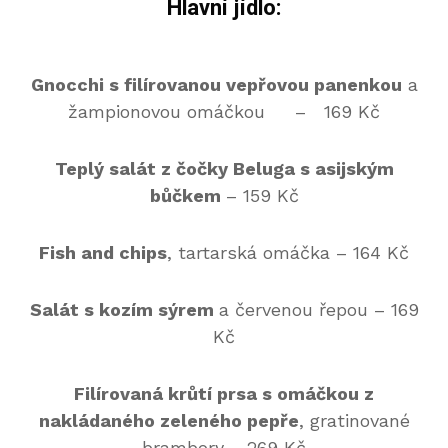
Hlavní jídlo:
Gnocchi s filírovanou vepřovou panenkou
a
žampionovou omáčkou – 169 Kč
Teplý salát z čočky Beluga s asijským
bůčkem
– 159 Kč
Fish and chips
, tartarská omáčka – 164 Kč
Salát s kozím sýrem
a červenou řepou – 169
Kč
Filírovaná krůtí prsa s omáčkou z
nakládaného zeleného pepře
, gratinované
brambory – 269 Kč