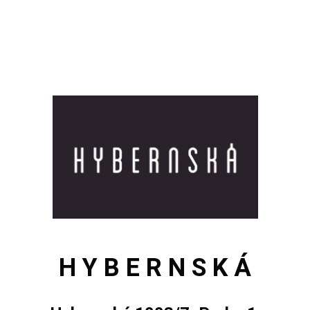
H Y B E R N S K Á