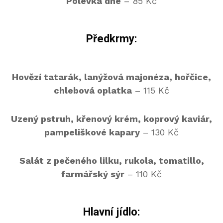
Polévka dne
– 85 Kč
Předkrmy:
Hovězí tatarák, lanýžová majonéza, hořčice,
chlebová oplatka
– 115 Kč
Uzený pstruh, křenový krém, koprový kaviár,
pampeliškové kapary
– 130 Kč
Salát z pečeného lilku, rukola, tomatillo,
farmářský sýr
– 110 Kč
Hlavní jídlo: