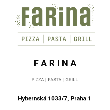
F A R I N A
PIZZA | PASTA | GRILL
Hybernská 1033/7, Praha 1