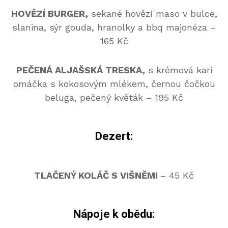
HOVĚZÍ BURGER,
sekané hovězí maso v bulce,
slanina, sýr gouda, hranolky a bbq majonéza –
165 Kč
PEČENÁ ALJAŠSKÁ TRESKA,
s krémová kari
omáčka s kokosovým mlékem, černou čočkou
beluga, pečený květák – 195 Kč
Dezert:
TLAČENÝ KOLÁČ S VIŠNĚMI
– 45 Kč
Nápoje k obědu: