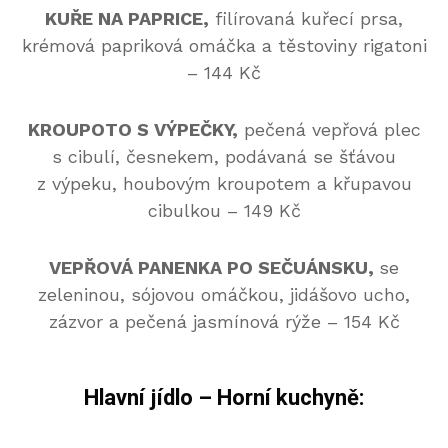
KUŘE NA PAPRICE,
filírovaná kuřecí prsa,
krémová papriková omáčka a těstoviny rigatoni
– 144 Kč
KROUPOTO S VÝPEČKY,
pečená vepřová plec
s cibulí, česnekem, podávaná se šťávou
z výpeku, houbovým kroupotem a křupavou
cibulkou – 149 Kč
VEPŘOVÁ PANENKA PO SEČUÁNSKU,
se
zeleninou, sójovou omáčkou, jidášovo ucho,
zázvor a pečená jasmínová rýže – 154 Kč
Hlavní jídlo – Horní kuchyně: