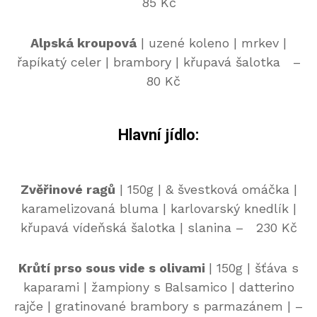
85 Kč
Alpská kroupová
| uzené koleno | mrkev |
řapíkatý celer | brambory | křupavá šalotka –
80 Kč
Hlavní jídlo:
Zvěřinové ragů
| 150g | & švestková omáčka |
karamelizovaná bluma | karlovarský knedlík |
křupavá vídeňská šalotka | slanina – 230 Kč
Krůtí prso sous vide s olivami
| 150g | šťáva s
kaparami | žampiony s Balsamico | datterino
rajče | gratinované brambory s parmazánem | –