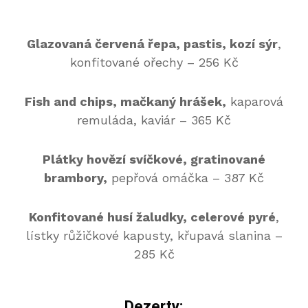
Glazovaná červená řepa, pastis, kozí sýr
,
konfitované ořechy – 256 Kč
Fish and chips, mačkaný hrášek,
kaparová
remuláda, kaviár – 365 Kč
Plátky hovězí svíčkové, gratinované
brambory,
pepřová omáčka – 387 Kč
Konfitované husí žaludky, celerové pyré
,
lístky růžičkové kapusty, křupavá slanina –
285 Kč
Dezerty: