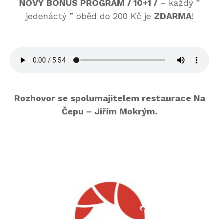
NOVÝ
BONUS PROGRAM / 10+1 /
– každý ”
jedenáctý ” oběd do 200 Kč je
ZDARMA
!
Rozhovor se spolumajitelem restaurace Na
Čepu – Jiřím Mokrým.