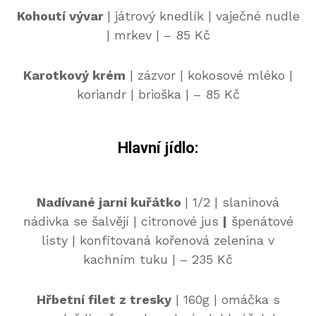
Kohoutí vývar
| játrový knedlík | vaječné nudle
| mrkev | – 85 Kč
Karotkový krém
| zázvor | kokosové mléko |
koriandr | brioška | – 85 Kč
Hlavní jídlo:
Nadívané jarní kuřátko
| 1/2 | slaninová
nádivka se šalvějí | citronové jus
|
špenátové
listy | konfitovaná kořenová zelenina v
kachním tuku | – 235 Kč
Hřbetní filet z tresky
| 160g | omáčka s