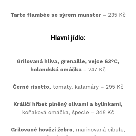
Tarte flambée se sýrem munster
– 235 Kč
Hlavní jídlo:
Grilovaná hlíva, grenaille, vejce 63°C,
holandská omáčka
– 247 Kč
Černé risotto,
tomaty, kalamáry – 295 Kč
Králičí hřbet plněný olivami a bylinkami,
koňaková omáčka, špecle – 348 Kč
Grilované hovězí žebro
, marinovaná cibule,