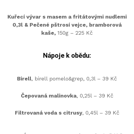
Kuřecí vývar s masem a fritátovými nudlemi
0,3l
&
Pečené pštrosí vejce, bramborová
kaše
,
150g – 225 Kč
Nápoje k obědu:
Birell
, birell pomelo&grep, 0,3l – 39 Kč
Čepovaná malinovka
, 0,25l – 39 Kč
Filtrovaná voda s citrusy
, 0,45l – 39 Kč