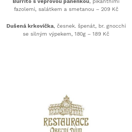
Burrito s vepřovou panenkou
, pikantními
fazolemi, salátkem a smetanou – 209 Kč
Dušená krkovička
, česnek. špenát, br. gnocchi
se silným výpekem, 180g – 189 Kč