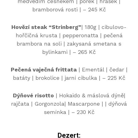
medvědím česnekem | pórek | hrášek |
bramborová rosti | – 245 Kč
Hovězí steak “Strinberg”
| 180g | cibulovo-
hořčičná krusta | pepperonatta | pečená
brambora na soli | zakysaná smetana s
bylinkami | – 265 Kč
Pečená vaječná frittata
| Ementál | čedar |
batáty | brokolice | jarní cibulka | – 225 Kč
Dýňové risotto
| Hokaido & máslová dýně|
rajčata | Gorgonzola| Mascarpone | | dýňová
semínka | – 230 Kč
Dezert: