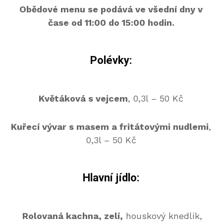
Obědové menu se podává ve všední dny v
čase od 11:00 do 15:00 hodin.
Polévky:
Květáková s vejcem
, 0,3l – 50 Kč
K
uřecí vývar s masem a fritátovými nudlemi
,
0,3l – 50 Kč
Hlavní jídlo:
Rolovaná kachna, zelí,
houskový knedlík,