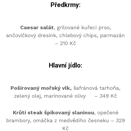
Předkrmy:
Caesar salát
, grilované kuřecí prso,
ančovičkový dresink, chlebový chips, parmazán
– 210 Kč
Hlavní jídlo:
Pošírovaný mořský vlk,
šafránová tarhoňa,
zelený olej, marinované olivy – 349 Kč
Krůtí steak špikovaný slaninou
, opečené
brambory, omáčka z medvědího česneku – 329
Kč