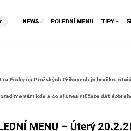
NEWS
POLEDNÍ MENU
TIPY
S
Ý
ntru Prahy na Pražských Příkopech je hračka, stačí
oradíme vám kde a co si dnes můžete dát dobréh
LEDNÍ MENU – Úterý 20.2.2