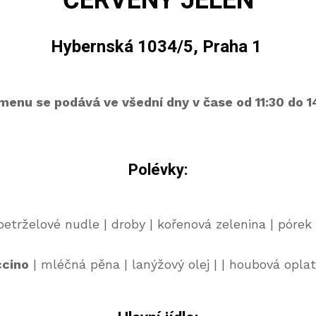
ČERVENÝ JELEN
Hybernská 1034/5, Praha 1
enu se podává ve všední dny v čase od 11:30 do 14
Polévky:
 petrželové nudle | droby | kořenová zelenina | pórek 
cino
| mléčná pěna | lanýžový olej | | houbová oplat