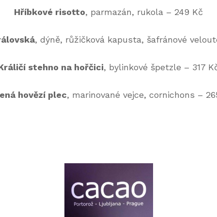
Hříbkové risotto
, parmazán, rukola – 249 Kč
rálovská
, dýně, růžičková kapusta, šafránové velou
Králičí stehno na hořčici
, bylinkové špetzle – 317 K
ená hovězí plec
, marinované vejce, cornichons – 26