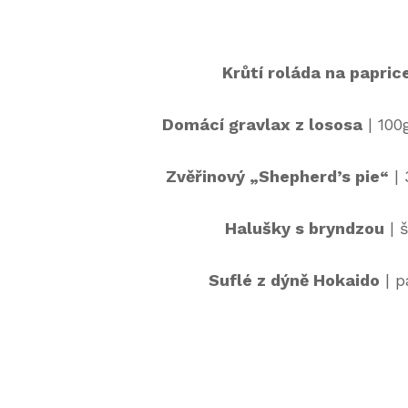
Krůtí roláda na papric
Domácí gravlax z lososa
| 100
Zvěřinový „Shepherd’s pie“
| 
Halušky s bryndzou
| 
Suflé z dýně Hokaido
| p