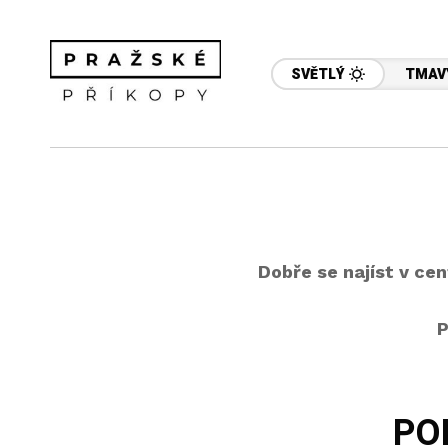
SVĚTLÝ
TMAV
Dobře se najíst v ce
P
PO