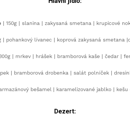
Hlavní jídlo:
e
| 150g | slanina | zakysaná smetana | krupicové noky
g | pohankový lívanec | koprová zakysaná smetana |ok
300g | mrkev | hrášek | bramborová kaše | čedar | f
špek | bramborová drobenka | salát polníček | dresin
armazánový bešamel | karamelizované jablko | kešu o
Dezert: