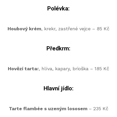
Polévka:
Houbový krém
, krekr, zastřené vejce
– 85 Kč
Předkrm:
Hovězí tarta
r, hlíva, kapary, brioška – 185 Kč
Hlavní jídlo:
Tarte flambée s uzeným lososem
– 235 Kč