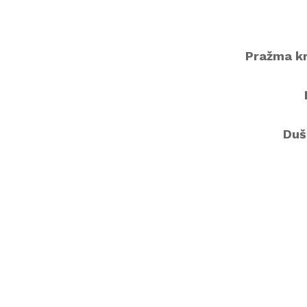
Pražma k
Duš