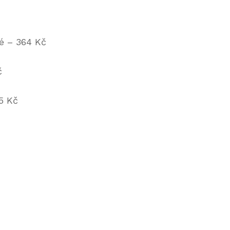
té – 364 Kč
č
5 Kč