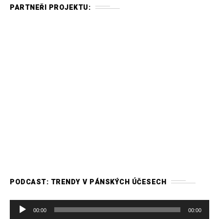
PARTNEŘI PROJEKTU:
PODCAST: TRENDY V PÁNSKÝCH ÚČESECH
A
00:00
00:00