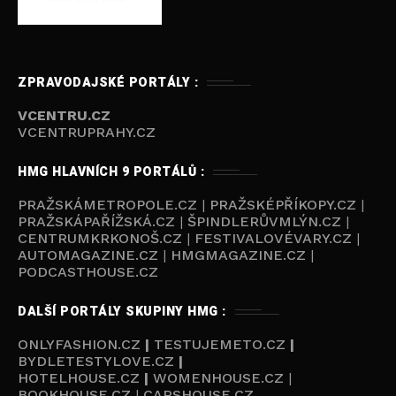
ZPRAVODAJSKÉ PORTÁLY :
VCENTRU.CZ
VCENTRUPRAHY.CZ
HMG HLAVNÍCH 9 PORTÁLŮ :
PRAŽSKÁMETROPOLE.CZ
|
PRAŽSKÉPŘÍKOPY.CZ
|
PRAŽSKÁPAŘÍŽSKÁ.CZ
|
ŠPINDLERŮVMLÝN.CZ
|
CENTRUMKRKONOŠ.CZ
|
FESTIVALOVÉVARY.CZ
|
AUTOMAGAZINE.CZ
|
HMGMAGAZINE.CZ
|
PODCASTHOUSE.C
Z
DALŠÍ PORTÁLY SKUPINY HMG :
ONLYFASHION.CZ
|
TESTUJEMETO.CZ
|
BYDLETESTYLOVE.CZ
|
HOTELHOUSE.CZ
|
WOMENHOUSE.CZ
|
BOOKHOUSE.CZ
|
CARSHOUSE.CZ