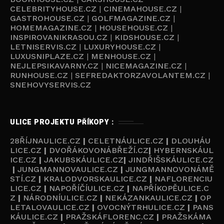
CELEBRITYHOUSE.CZ
|
CINEMAHOUSE.CZ
|
GASTROHOUSE.CZ
|
GOLFMAGAZINE.CZ
|
HOMEMAGAZINE.CZ
|
HOUSEHOUSE.CZ
|
INSPIROVANIKRASOU.CZ
|
KIDSHOUSE.CZ
|
LETNISERVIS.CZ
|
LUXURYHOUSE.CZ
|
LUXUSNIPLAZE.CZ
|
MENHOUSE.CZ
|
NEJLEPSIKAVARNY.CZ
|
NICEMAGAZINE.CZ
|
RUNHOUSE.CZ
|
SEFREDAKTORZAVOLANTEM.CZ
|
SNEHOVYSERVIS.CZ
ULICE PROJEKTU PŘÍKOPY :
28ŘÍJNAULICE.CZ
|
CELETNÁULICE.CZ
|
DLOUHÁU
LICE.CZ
|
DVOŘÁKOVONÁBŘEŽÍ.CZ
|
HYBERNSKÁUL
ICE.CZ
|
JAKUBSKÁULICE.CZ
|
JINDŘIŠSKÁULICE.CZ
|
JUNGMANNOVAULICE.CZ
|
JUNGMANNOVONÁMĚ
STÍ.CZ
|
KRALODVORSKAULICE.CZ
|
NAFLORENCIU
LICE.CZ
|
NAPOŘÍČÍULICE.CZ
|
NAPŘÍKOPĚULICE.C
Z
|
NÁRODNÍULICE.CZ
|
NEKÁZANKAULICE.CZ
|
OP
LETALOVAULICE.CZ
|
OVOCNÝTRHULICE.CZ
|
PANS
KÁULICE.CZ
|
PRAŽSKÁFLORENC.CZ
|
PRAŽSKÁMA