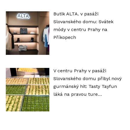
Butik ALTA. v pasáži
Slovanského domu: Svátek
módy v centru Prahy na
Příkopech
V centru Prahy v pasáži
Slovanského domu přibyl nový
gurmánský hit: Tasty Tayfun
láká na pravou ture…