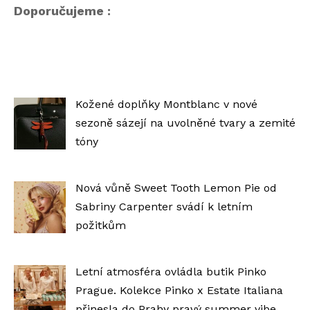
Doporučujeme :
Kožené doplňky Montblanc v nové
sezoně sázejí na uvolněné tvary a zemité
tóny
Nová vůně Sweet Tooth Lemon Pie od
Sabriny Carpenter svádí k letním
požitkům
Letní atmosféra ovládla butik Pinko
Prague. Kolekce Pinko x Estate Italiana
přinesla do Prahy pravý summer vibe