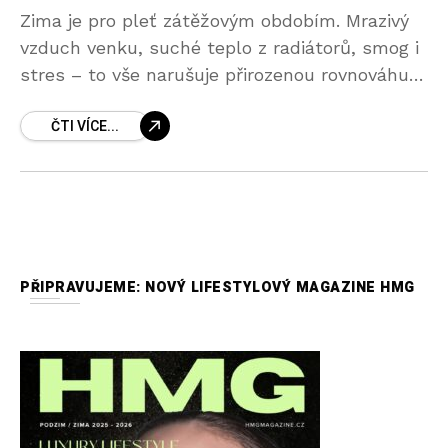
Zima je pro pleť zátěžovým obdobím. Mrazivý
vzduch venku, suché teplo z radiátorů, smog i
stres – to vše narušuje přirozenou rovnováhu
pokožky, která ztrácí hydrataci, pružnost a
ČTI VÍCE...
zářivost. Zvlášť
PŘIPRAVUJEME: NOVÝ LIFESTYLOVÝ MAGAZINE HMG