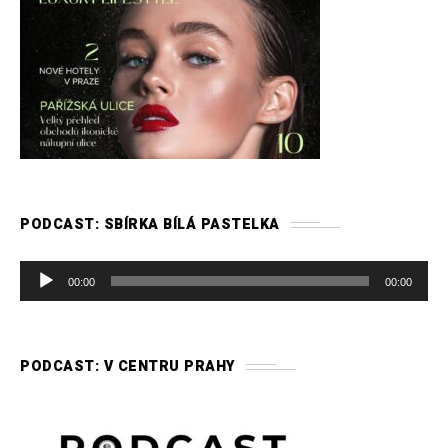
PODCAST: SBÍRKA BÍLÁ PASTELKA
A
00:00
00:00
u
d
i
PODCAST: V CENTRU PRAHY
o
p
ř