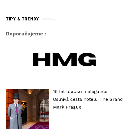
u
d
i
TIPY & TRENDY
o
p
Doporučujeme :
ř
e
h
r
á
v
a
15 let luxusu a elegance:
č
Oslnivá cesta hotelu The Grand
Mark Prague