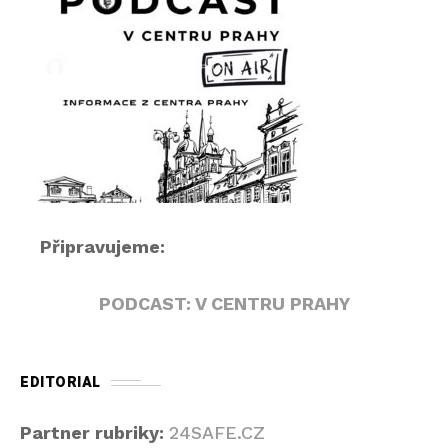
e
h
r
á
v
a
č
Připravujeme:
PODCAST: V CENTRU PRAHY
EDITORIAL
Partner rubriky:
24SAFE.CZ