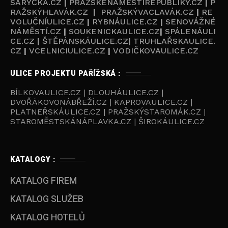
SARYČKA.CZ
|
PRAŽSKÉNÁMĚSTÍREPUBLIKY.CZ
|
P
RAŽSKÝHLAVÁK.CZ
|
PRAŽSKÝVACLAVÁK.CZ
|
RE
VOLUČNÍULICE.CZ
|
RYBNÁULICE.CZ
|
SENOVÁŽNÉ
NÁMĚSTÍ.CZ
|
SOUKENICKAULICE.CZ
|
SPÁLENÁULI
CE.CZ
|
ŠTĚPÁNSKÁULICE.CZ
|
TRUHLAŘSKAULICE.
CZ
|
VCELNICIULICE.CZ
|
VODIČKOVAULICE.CZ
ULICE PROJEKTU PAŘÍŽSKÁ :
BÍLKOVAULICE.CZ | DLOUHÁULICE.CZ |
DVOŘÁKOVONÁBŘEŽÍ.CZ | KAPROVAULICE.CZ |
PLATNEŘSKÁULICE.CZ | PRAŽSKÝSTAROMÁK.CZ |
STAROMĚSTSKÁNÁPLAVKA.CZ | ŠIROKÁULICE.CZ
KATALOGY :
KATALOG FIREM
KATALOG SLUŽEB
KATALOG HOTELŮ