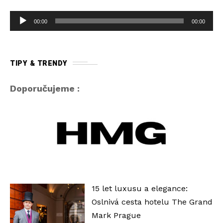
A
00:00
00:00
u
d
i
TIPY & TRENDY
o
p
Doporučujeme :
ř
e
h
r
á
v
a
15 let luxusu a elegance:
č
Oslnivá cesta hotelu The Grand
Mark Prague