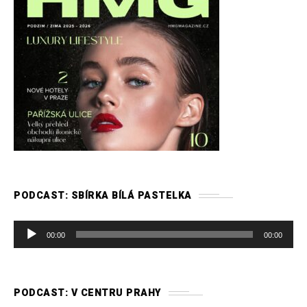
PODCAST: SBÍRKA BÍLÁ PASTELKA
A
00:00
00:00
u
d
i
PODCAST: V CENTRU PRAHY
o