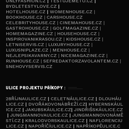
ONLYFASHION.CZ
|
TESTUJEMETO.CZ
|
BYDLETESTYLOVE.CZ
|
HOTELHOUSE.CZ
|
WOMENHOUSE.CZ
|
BOOKHOUSE.CZ
|
CARSHOUSE.CZ
CELEBRITYHOUSE.CZ
|
CINEMAHOUSE.CZ
|
GASTROHOUSE.CZ
|
GOLFMAGAZINE.CZ
|
HOMEMAGAZINE.CZ
|
HOUSEHOUSE.CZ
|
INSPIROVANIKRASOU.CZ
|
KIDSHOUSE.CZ
|
LETNISERVIS.CZ
|
LUXURYHOUSE.CZ
|
LUXUSNIPLAZE.CZ
|
MENHOUSE.CZ
|
NEJLEPSIKAVARNY.CZ
|
NICEMAGAZINE.CZ
|
RUNHOUSE.CZ
|
SEFREDAKTORZAVOLANTEM.CZ
|
SNEHOVYSERVIS.CZ
ULICE PROJEKTU PŘÍKOPY :
28ŘÍJNAULICE.CZ
|
CELETNÁULICE.CZ
|
DLOUHÁU
LICE.CZ
|
DVOŘÁKOVONÁBŘEŽÍ.CZ
|
HYBERNSKÁUL
ICE.CZ
|
JAKUBSKÁULICE.CZ
|
JINDŘIŠSKÁULICE.CZ
|
JUNGMANNOVAULICE.CZ
|
JUNGMANNOVONÁMĚ
STÍ.CZ
|
KRALODVORSKAULICE.CZ
|
NAFLORENCIU
LICE.CZ
|
NAPOŘÍČÍULICE.CZ
|
NAPŘÍKOPĚULICE.C