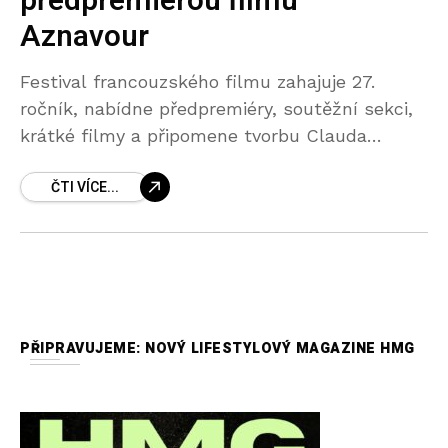
předpremiérou filmu
Aznavour
Festival francouzského filmu zahajuje 27.
ročník, nabídne předpremiéry, soutěžní sekci,
krátké filmy a připomene tvorbu Clauda
Sauteta a Pierra Niney. Festival bude
ČTI VÍCE...
slavnostně zahájen v centru Prahy ve čtvrtek
21.
PŘIPRAVUJEME: NOVÝ LIFESTYLOVÝ MAGAZINE HMG