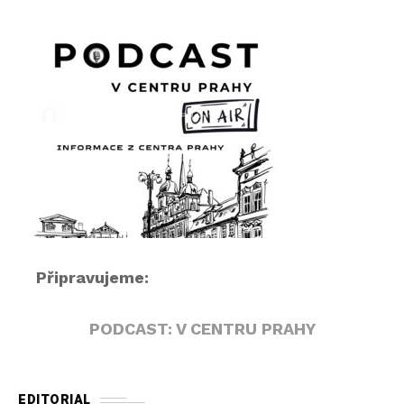
p
ř
e
h
r
á
v
a
č
Připravujeme:
PODCAST: V CENTRU PRAHY
EDITORIAL