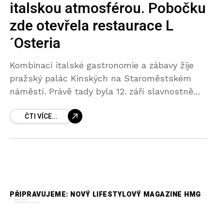
italskou atmosférou. Pobočku
zde otevřela restaurace L
´Osteria
Kombinací italské gastronomie a zábavy žije
pražský palác Kinských na Staroměstském
náměstí. Právě tady byla 12. září slavnostně
otevřena nová pobočka řetězce L´Osteria. Po
ČTI VÍCE...
dvou pražských restauracích na Masaryčce a
na Národní
PŘIPRAVUJEME: NOVÝ LIFESTYLOVÝ MAGAZINE HMG