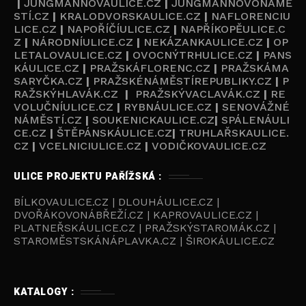
|
JUNGMANNOVAULICE.CZ
|
JUNGMANNOVONÁMĚ
STÍ.CZ
|
KRALODVORSKAULICE.CZ
|
NAFLORENCIU
LICE.CZ
|
NAPOŘÍČÍULICE.CZ
|
NAPŘÍKOPĚULICE.C
Z
|
NÁRODNÍULICE.CZ
|
NEKÁZANKAULICE.CZ
|
OP
LETALOVAULICE.CZ
|
OVOCNÝTRHULICE.CZ
|
PANS
KÁULICE.CZ
|
PRAŽSKÁFLORENC.CZ
|
PRAŽSKÁMA
SARYČKA.CZ
|
PRAŽSKÉNÁMĚSTÍREPUBLIKY.CZ
|
P
RAŽSKÝHLAVÁK.CZ
|
PRAŽSKÝVACLAVÁK.CZ
|
RE
VOLUČNÍULICE.CZ
|
RYBNÁULICE.CZ
|
SENOVÁŽNÉ
NÁMĚSTÍ.CZ
|
SOUKENICKAULICE.CZ
|
SPÁLENÁULI
CE.CZ
|
ŠTĚPÁNSKÁULICE.CZ
|
TRUHLAŘSKAULICE.
CZ
|
VCELNICIULICE.CZ
|
VODIČKOVAULICE.CZ
ULICE PROJEKTU PAŘÍŽSKÁ :
BÍLKOVAULICE.CZ | DLOUHÁULICE.CZ |
DVOŘÁKOVONÁBŘEŽÍ.CZ | KAPROVAULICE.CZ |
PLATNEŘSKÁULICE.CZ | PRAŽSKÝSTAROMÁK.CZ |
STAROMĚSTSKÁNÁPLAVKA.CZ | ŠIROKÁULICE.CZ
KATALOGY :