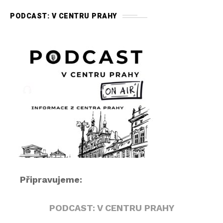
i
PODCAST: V CENTRU PRAHY
o
p
ř
e
h
r
á
v
a
č
Připravujeme:
PODCAST: V CENTRU PRAHY