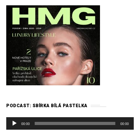
PODCAST: SBÍRKA BÍLÁ PASTELKA
A
00:00
00:00
u
d