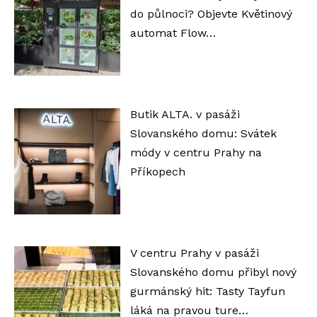
do půlnoci? Objevte Květinový
automat Flow…
Butik ALTA. v pasáži
Slovanského domu: Svátek
módy v centru Prahy na
Příkopech
V centru Prahy v pasáži
Slovanského domu přibyl nový
gurmánský hit: Tasty Tayfun
láká na pravou ture…