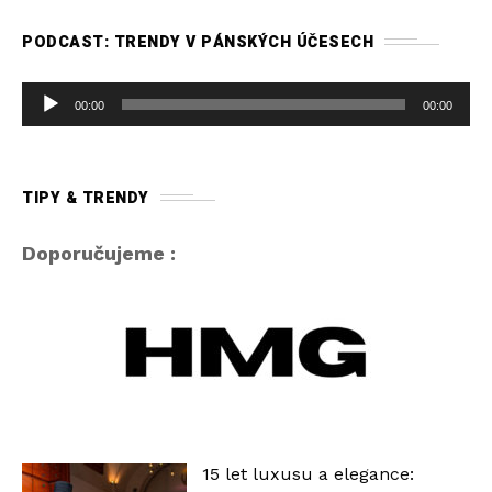
PODCAST: TRENDY V PÁNSKÝCH ÚČESECH
A
00:00
00:00
u
d
i
TIPY & TRENDY
o
p
Doporučujeme :
ř
e
h
r
á
v
a
15 let luxusu a elegance:
č