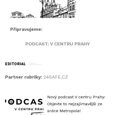
a
č
Připravujeme:
PODCAST: V CENTRU PRAHY
EDITORIAL
Partner rubriky:
24SAFE.CZ
Nový podcast V centru Prahy:
Objevte to nejzajímavější ze
srdce Metropole!