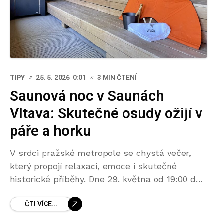
TIPY
25. 5. 2026 0:01
3 MIN ČTENÍ
Saunová noc v Saunách
Vltava: Skutečné osudy ožijí v
páře a horku
V srdci pražské metropole se chystá večer,
který propojí relaxaci, emoce i skutečné
historické příběhy. Dne 29. května od 19:00 do
22:00 hodin se v Sauny Vltava uskuteční
ČTI VÍCE...
výjimečná Saunová