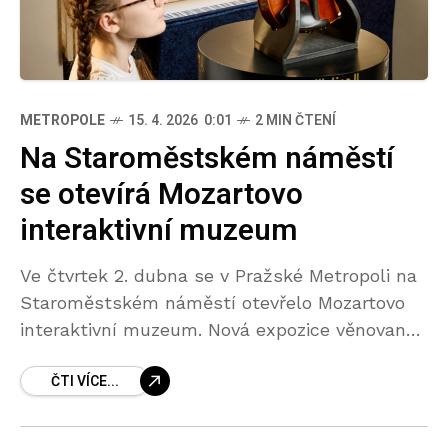
METROPOLE
15. 4. 2026 0:01
2 MIN ČTENÍ
Na Staroměstském náměstí
se otevírá Mozartovo
interaktivní muzeum
Ve čtvrtek 2. dubna se v Pražské Metropoli na
Staroměstském náměstí otevřelo Mozartovo
interaktivní muzeum. Nová expozice věnovaná
životu a dílu Wolfganga Amadea Mozarta
ČTI VÍCE...
vznikla v památkově chráněném domě U