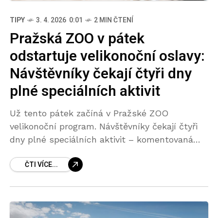
TIPY
3. 4. 2026 0:01
2 MIN ČTENÍ
Pražská ZOO v pátek
odstartuje velikonoční oslavy:
Návštěvníky čekají čtyři dny
plné speciálních aktivit
Už tento pátek začíná v Pražské ZOO
velikonoční program. Návštěvníky čekají čtyři
dny plné speciálních aktivit – komentovaná
krmení, velikonoční workshop nebo ukázka
ČTI VÍCE...
tréninku lachtanů. Bílá sobota pak bude
poněkud netradičně