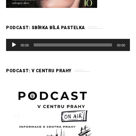
PODCAST: SBÍRKA BÍLÁ PASTELKA
A
00:00
00:00
u
d
i
PODCAST: V CENTRU PRAHY
o
p
ř
e
h
r
á
v