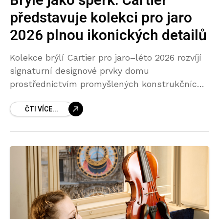
Brýle jako šperk: Cartier
představuje kolekci pro jaro
2026 plnou ikonických detailů
Kolekce brýlí Cartier pro jaro–léto 2026 rozvíjí
signaturní designové prvky domu
prostřednictvím promyšlených konstrukčních
detailů. Inspirace precizním šperkařským
ČTI VÍCE...
a hodinářským řemeslem se odráží napříč
slunečními i dioptrickými modely. Clash de
Cartier