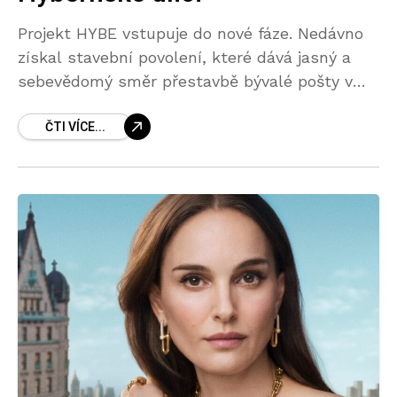
Projekt HYBE vstupuje do nové fáze. Nedávno
získal stavební povolení, které dává jasný a
sebevědomý směr přestavbě bývalé pošty v
Hybernské ulici. Tato lokalita v samotném
ČTI VÍCE...
srdci Prahy, v centru