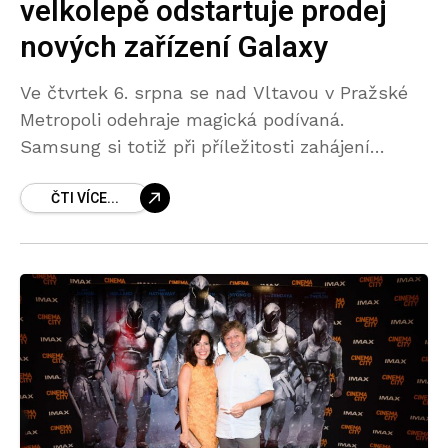
velkolepě odstartuje prodej
nových zařízení Galaxy
Ve čtvrtek 6. srpna se nad Vltavou v Pražské
Metropoli odehraje magická podívaná.
Samsung si totiž při příležitosti zahájení
prodeje nových skládaček a chytrých hodinek
ČTI VÍCE...
řady Galaxy připravil dronovou show