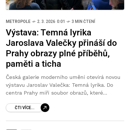
METROPOLE
2. 3. 2026 0:01
3 MIN ČTENÍ
Výstava: Temná lyrika
Jaroslava Valečky přináší do
Prahy obrazy plné příběhů,
paměti a ticha
Česká galerie moderního umění otevírá novou
výstavu Jaroslav Valečka: Temná lyrika. Do
centra Prahy míří soubor obrazů, které
vycházejí z krajiny severních Čech a proměňují
ČTI VÍCE...
ji v osobní, místy snový a