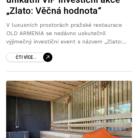
„Zlato: Věčná hodnota“
V luxusních prostorách pražské restaurace
OLD ARMENIA se nedávno uskutečnil
výjimečný investiční event s názvem „Zlato:
Věčná hodnota“. Za projektem stojí
ČTI VÍCE...
Goldenhouse.cz, jeden z významných hráčů na
trhu s investičními