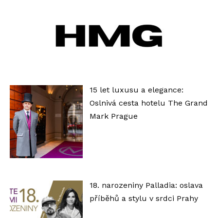
ř
e
h
r
á
v
a
15 let luxusu a elegance:
č
Oslnivá cesta hotelu The Grand
Mark Prague
18. narozeniny Palladia: oslava
příběhů a stylu v srdci Prahy