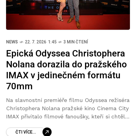
NEWS
22. 7. 2026 1:45
3 MIN ČTENÍ
Epická Odyssea Christophera
Nolana dorazila do pražského
IMAX v jedinečném formátu
70mm
Na slavnostní premiéře filmu Odyssea režiséra
Christophera Nolana pražské kino Cinema City
IMAX přivítalo filmové fanoušky, kteří si chtěli
vychutnat jeden z nejambicióznějších
ČTI VÍCE...
filmových projektů posledních let v