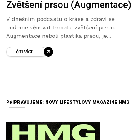
Zvětšení prsou (Augmentace)
V dnešním podcastu o kráse a zdraví se
budeme věnovat tématu zvětšení prsou.
Augmentace neboli plastika prsou, je
chirurgický zákrok, jenž je prováděn z
ČTI VÍCE...
estetického hlediska za účelem zvětšení prsou
PŘIPRAVUJEME: NOVÝ LIFESTYLOVÝ MAGAZINE HMG