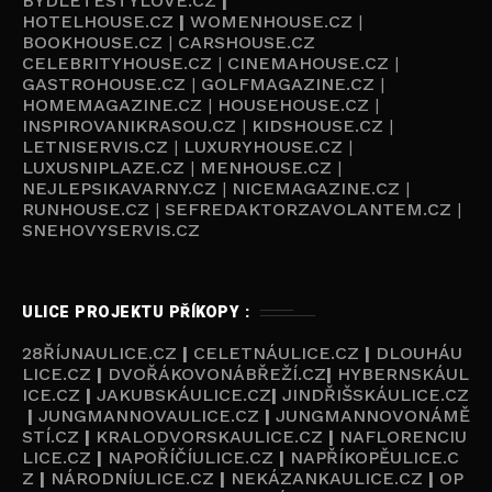
BYDLETESTYLOVE.CZ
|
HOTELHOUSE.CZ
|
WOMENHOUSE.CZ
|
BOOKHOUSE.CZ
|
CARSHOUSE.CZ
CELEBRITYHOUSE.CZ
|
CINEMAHOUSE.CZ
|
GASTROHOUSE.CZ
|
GOLFMAGAZINE.CZ
|
HOMEMAGAZINE.CZ
|
HOUSEHOUSE.CZ
|
INSPIROVANIKRASOU.CZ
|
KIDSHOUSE.CZ
|
LETNISERVIS.CZ
|
LUXURYHOUSE.CZ
|
LUXUSNIPLAZE.CZ
|
MENHOUSE.CZ
|
NEJLEPSIKAVARNY.CZ
|
NICEMAGAZINE.CZ
|
RUNHOUSE.CZ
|
SEFREDAKTORZAVOLANTEM.CZ
|
SNEHOVYSERVIS.CZ
ULICE PROJEKTU PŘÍKOPY :
28ŘÍJNAULICE.CZ
|
CELETNÁULICE.CZ
|
DLOUHÁU
LICE.CZ
|
DVOŘÁKOVONÁBŘEŽÍ.CZ
|
HYBERNSKÁUL
ICE.CZ
|
JAKUBSKÁULICE.CZ
|
JINDŘIŠSKÁULICE.CZ
|
JUNGMANNOVAULICE.CZ
|
JUNGMANNOVONÁMĚ
STÍ.CZ
|
KRALODVORSKAULICE.CZ
|
NAFLORENCIU
LICE.CZ
|
NAPOŘÍČÍULICE.CZ
|
NAPŘÍKOPĚULICE.C
Z
|
NÁRODNÍULICE.CZ
|
NEKÁZANKAULICE.CZ
|
OP