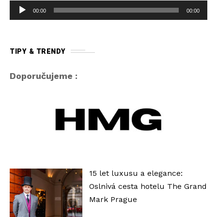
A
00:00
00:00
u
d
i
TIPY & TRENDY
o
p
Doporučujeme :
ř
e
h
r
á
v
a
15 let luxusu a elegance:
č
Oslnivá cesta hotelu The Grand
Mark Prague