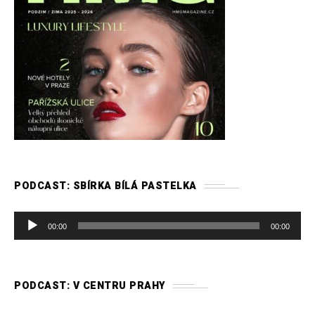
PODCAST: SBÍRKA BÍLÁ PASTELKA
A
00:00
00:00
u
d
i
PODCAST: V CENTRU PRAHY
o