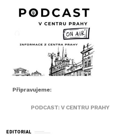
p
ř
e
h
r
á
v
a
č
Připravujeme:
PODCAST: V CENTRU PRAHY
EDITORIAL