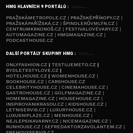
HMG HLAVNÍCH 9 PORTÁLŮ :
PRAŽSKÁMETROPOLE.CZ
|
PRAŽSKÉPŘÍKOPY.CZ
|
PRAŽSKÁPAŘÍŽSKÁ.CZ
|
ŠPINDLERŮVMLÝN.CZ
|
CENTRUMKRKONOŠ.CZ
|
FESTIVALOVÉVARY.CZ
|
AUTOMAGAZINE.CZ
|
HMGMAGAZINE.CZ
|
PODCASTHOUSE.C
Z
DALŠÍ PORTÁLY SKUPINY HMG :
ONLYFASHION.CZ
|
TESTUJEMETO.CZ
|
BYDLETESTYLOVE.CZ
|
HOTELHOUSE.CZ
|
WOMENHOUSE.CZ
|
BOOKHOUSE.CZ
|
CARSHOUSE.CZ
CELEBRITYHOUSE.CZ
|
CINEMAHOUSE.CZ
|
GASTROHOUSE.CZ
|
GOLFMAGAZINE.CZ
|
HOMEMAGAZINE.CZ
|
HOUSEHOUSE.CZ
|
INSPIROVANIKRASOU.CZ
|
KIDSHOUSE.CZ
|
LETNISERVIS.CZ
|
LUXURYHOUSE.CZ
|
LUXUSNIPLAZE.CZ
|
MENHOUSE.CZ
|
NEJLEPSIKAVARNY.CZ
|
NICEMAGAZINE.CZ
|
RUNHOUSE.CZ
|
SEFREDAKTORZAVOLANTEM.CZ
|
SNEHOVYSERVIS.CZ