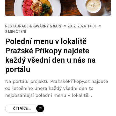
RESTAURACE & KAVÁRNY & BARY
20. 2. 2024 14:01
2 MIN ČTENÍ
Polední menu v lokalitě
Pražské Příkopy najdete
každý všední den u nás na
portálu
Na portálu projektu PražskéPříkopy.cz najdete
od letošního února každý všední den to
nejobsáhlejší polední menu v lokalitě
Pražských Příkop… Toto unikátní centrum
ČTI VÍCE...
Prahy nabízí to nejlepší z pražských