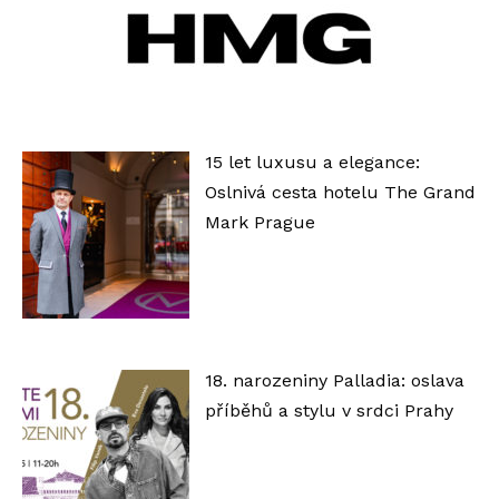
h
r
á
v
a
15 let luxusu a elegance:
č
Oslnivá cesta hotelu The Grand
Mark Prague
18. narozeniny Palladia: oslava
příběhů a stylu v srdci Prahy