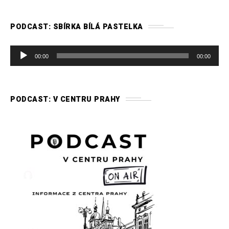
PODCAST: SBÍRKA BÍLÁ PASTELKA
A
00:00
00:00
u
d
i
PODCAST: V CENTRU PRAHY
o
p
ř
e
h
r
á
v
a