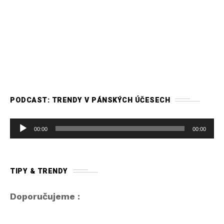
PODCAST: TRENDY V PÁNSKÝCH ÚČESECH
A
00:00
00:00
u
d
i
TIPY & TRENDY
o
p
Doporučujeme :
ř
e