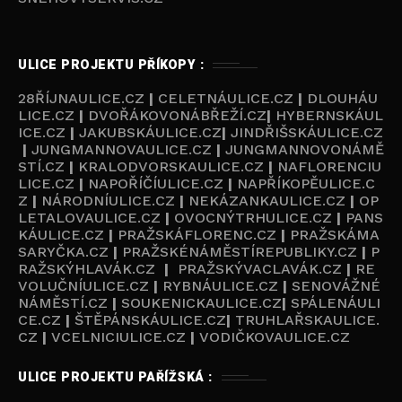
ULICE PROJEKTU PŘÍKOPY :
28ŘÍJNAULICE.CZ
|
CELETNÁULICE.CZ
|
DLOUHÁU
LICE.CZ
|
DVOŘÁKOVONÁBŘEŽÍ.CZ
|
HYBERNSKÁUL
ICE.CZ
|
JAKUBSKÁULICE.CZ
|
JINDŘIŠSKÁULICE.CZ
|
JUNGMANNOVAULICE.CZ
|
JUNGMANNOVONÁMĚ
STÍ.CZ
|
KRALODVORSKAULICE.CZ
|
NAFLORENCIU
LICE.CZ
|
NAPOŘÍČÍULICE.CZ
|
NAPŘÍKOPĚULICE.C
Z
|
NÁRODNÍULICE.CZ
|
NEKÁZANKAULICE.CZ
|
OP
LETALOVAULICE.CZ
|
OVOCNÝTRHULICE.CZ
|
PANS
KÁULICE.CZ
|
PRAŽSKÁFLORENC.CZ
|
PRAŽSKÁMA
SARYČKA.CZ
|
PRAŽSKÉNÁMĚSTÍREPUBLIKY.CZ
|
P
RAŽSKÝHLAVÁK.CZ
|
PRAŽSKÝVACLAVÁK.CZ
|
RE
VOLUČNÍULICE.CZ
|
RYBNÁULICE.CZ
|
SENOVÁŽNÉ
NÁMĚSTÍ.CZ
|
SOUKENICKAULICE.CZ
|
SPÁLENÁULI
CE.CZ
|
ŠTĚPÁNSKÁULICE.CZ
|
TRUHLAŘSKAULICE.
CZ
|
VCELNICIULICE.CZ
|
VODIČKOVAULICE.CZ
ULICE PROJEKTU PAŘÍŽSKÁ :