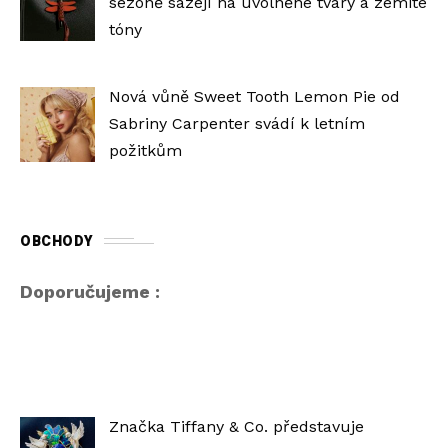
sezoně sázejí na uvolněné tvary a zemité
tóny
Nová vůně Sweet Tooth Lemon Pie od
Sabriny Carpenter svádí k letním
požitkům
OBCHODY
Doporučujeme :
Značka Tiffany & Co. představuje