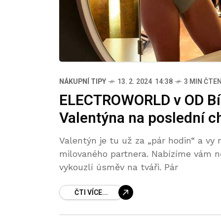
NÁKUPNÍ TIPY
13. 2. 2024 14:38
3 MIN ČTEN
ELECTROWORLD v OD Bílá
Valentýna na poslední ch
Valentýn je tu už za „pár hodin“ a vy
milovaného partnera. Nabízíme vám n
vykouzlí úsměv na tváři. Pár
ČTI VÍCE...