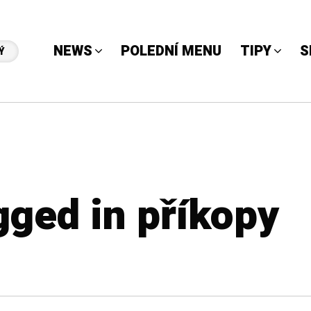
NEWS
POLEDNÍ MENU
TIPY
S
Ý
gged in příkopy