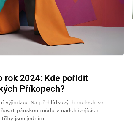
 rok 2024: Kde pořídit
kých Příkopech?
ní výjimkou. Na přehlídkových molech se
livňovat pánskou módu v nadcházejících
střihy jsou jedním