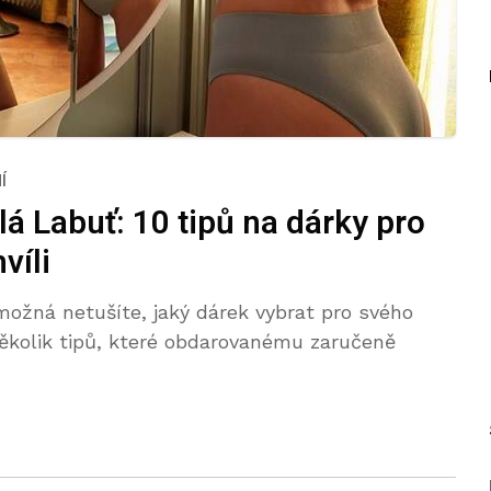
Í
 Labuť: 10 tipů na dárky pro
víli
 možná netušíte, jaký dárek vybrat pro svého
ěkolik tipů, které obdarovanému zaručeně