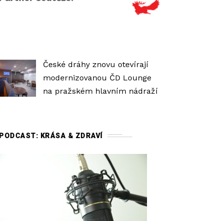
h
l
a
s
i
České dráhy znovu otevírají
t
modernizovanou ČD Lounge
o
na pražském hlavním nádraží
s
t
i
PODCAST: KRÁSA & ZDRAVÍ
.