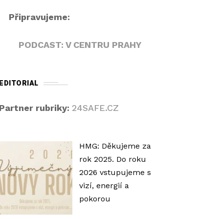
h
Připravujeme:
o
r
PODCAST: V CENTRU PRAHY
u
/
d
EDITORIAL
o
l
Partner rubriky:
24SAFE.CZ
ů
z
v
HMG: Děkujeme za
ý
rok 2025. Do roku
š
2026 vstupujeme s
í
vizí, energií a
t
pokorou
e