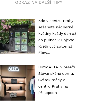
ODKAZ NA DALŠÍ TIPY
Kde v centru Prahy
seženete nádherné
květiny každý den až
do půlnoci? Objevte
Květinový automat
Flow…
Butik ALTA. v pasáži
Slovanského domu:
Svátek módy v
centru Prahy na
Příkopech