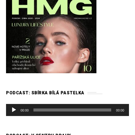
PODCAST: SBÍRKA BÍLÁ PASTELKA
A
00:00
00:00
u
d
i