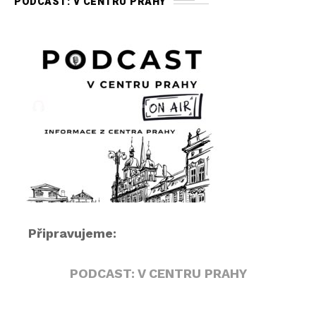
PODCAST: V CENTRU PRAHY
o
p
ř
e
h
r
á
v
a
č
Připravujeme:
PODCAST: V CENTRU PRAHY