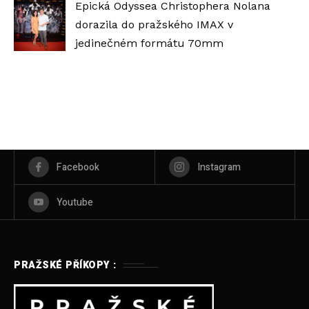
Epická Odyssea Christophera Nolana
dorazila do pražského IMAX v
jedinečném formátu 70mm
Facebook
Instagram
Youtube
PRAŽSKÉ PŘÍKOPY :