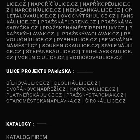
LICE.CZ
|
NAPOŘÍČÍULICE.CZ
|
NAPŘÍKOPĚULICE.C
Z
|
NÁRODNÍULICE.CZ
|
NEKÁZANKAULICE.CZ
|
OP
LETALOVAULICE.CZ
|
OVOCNÝTRHULICE.CZ
|
PANS
KÁULICE.CZ
|
PRAŽSKÁFLORENC.CZ
|
PRAŽSKÁMA
SARYČKA.CZ
|
PRAŽSKÉNÁMĚSTÍREPUBLIKY.CZ
|
P
RAŽSKÝHLAVÁK.CZ
|
PRAŽSKÝVACLAVÁK.CZ
|
RE
VOLUČNÍULICE.CZ
|
RYBNÁULICE.CZ
|
SENOVÁŽNÉ
NÁMĚSTÍ.CZ
|
SOUKENICKAULICE.CZ
|
SPÁLENÁULI
CE.CZ
|
ŠTĚPÁNSKÁULICE.CZ
|
TRUHLAŘSKAULICE.
CZ
|
VCELNICIULICE.CZ
|
VODIČKOVAULICE.CZ
ULICE PROJEKTU PAŘÍŽSKÁ :
BÍLKOVAULICE.CZ | DLOUHÁULICE.CZ |
DVOŘÁKOVONÁBŘEŽÍ.CZ | KAPROVAULICE.CZ |
PLATNEŘSKÁULICE.CZ | PRAŽSKÝSTAROMÁK.CZ |
STAROMĚSTSKÁNÁPLAVKA.CZ | ŠIROKÁULICE.CZ
KATALOGY :
KATALOG FIREM