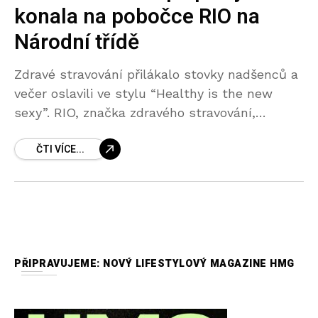
konala na pobočce RIO na
Národní třídě
Zdravé stravování přilákalo stovky nadšenců a
večer oslavili ve stylu “Healthy is the new
sexy”. RIO, značka zdravého stravování,
otevřela své první pobočky v Praze. Velkolepá
ČTI VÍCE...
party se konala na
PŘIPRAVUJEME: NOVÝ LIFESTYLOVÝ MAGAZINE HMG