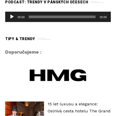
PODCAST: TRENDY V PÁNSKÝCH ÚČESECH
A
00:00
00:00
u
d
i
TIPY & TRENDY
o
p
Doporučujeme :
ř
e
h
r
á
v
a
15 let luxusu a elegance:
č
Oslnivá cesta hotelu The Grand