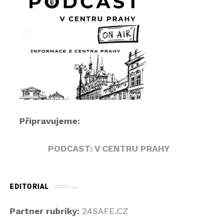
e
h
r
á
v
a
č
Připravujeme:
PODCAST: V CENTRU PRAHY
EDITORIAL
Partner rubriky:
24SAFE.CZ