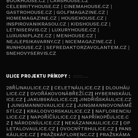
BOOKHOUSE.CZ
|
CARSHOUSE.CZ
CELEBRITYHOUSE.CZ
|
CINEMAHOUSE.CZ
|
GASTROHOUSE.CZ
|
GOLFMAGAZINE.CZ
|
HOMEMAGAZINE.CZ
|
HOUSEHOUSE.CZ
|
INSPIROVANIKRASOU.CZ
|
KIDSHOUSE.CZ
|
LETNISERVIS.CZ
|
LUXURYHOUSE.CZ
|
LUXUSNIPLAZE.CZ
|
MENHOUSE.CZ
|
NEJLEPSIKAVARNY.CZ
|
NICEMAGAZINE.CZ
|
RUNHOUSE.CZ
|
SEFREDAKTORZAVOLANTEM.CZ
|
SNEHOVYSERVIS.CZ
ULICE PROJEKTU PŘÍKOPY :
28ŘÍJNAULICE.CZ
|
CELETNÁULICE.CZ
|
DLOUHÁU
LICE.CZ
|
DVOŘÁKOVONÁBŘEŽÍ.CZ
|
HYBERNSKÁUL
ICE.CZ
|
JAKUBSKÁULICE.CZ
|
JINDŘIŠSKÁULICE.CZ
|
JUNGMANNOVAULICE.CZ
|
JUNGMANNOVONÁMĚ
STÍ.CZ
|
KRALODVORSKAULICE.CZ
|
NAFLORENCIU
LICE.CZ
|
NAPOŘÍČÍULICE.CZ
|
NAPŘÍKOPĚULICE.C
Z
|
NÁRODNÍULICE.CZ
|
NEKÁZANKAULICE.CZ
|
OP
LETALOVAULICE.CZ
|
OVOCNÝTRHULICE.CZ
|
PANS
KÁULICE.CZ
|
PRAŽSKÁFLORENC.CZ
|
PRAŽSKÁMA