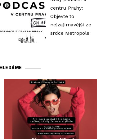
ý
centru Prahy:
š
Objevte to
í
nejzajímavější ze
t
srdce Metropole!
e
n
e
b
HLEDÁME
o
s
n
í
ž
í
t
e
ú