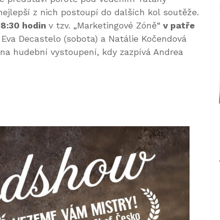
ejlepší z nich postoupí do dalších kol soutěže.
18:30 hodin
v tzv. „Marketingové Zóně“
v patře
í Eva Decastelo (sobota) a Natálie Kočendová
i na hudební vystoupení, kdy zazpívá Andrea