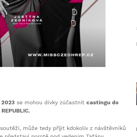
2023
se mohou dívky zúčastnit
castingu do
 REPUBLIC.
soutěží, může tedy přijít kdokoliv z návštěvníků
 se představí porotě pod vedením Taťány