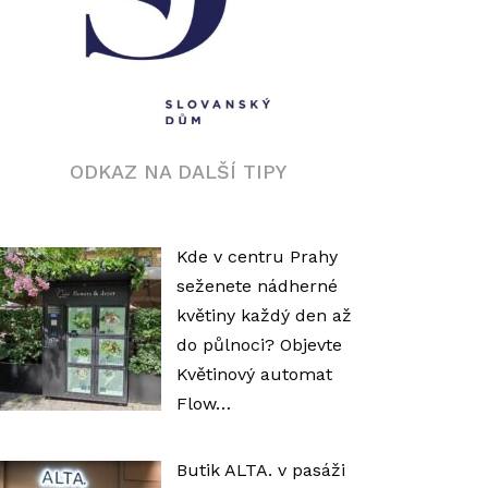
ODKAZ NA DALŠÍ TIPY
Kde v centru Prahy
seženete nádherné
květiny každý den až
do půlnoci? Objevte
Květinový automat
Flow…
Butik ALTA. v pasáži