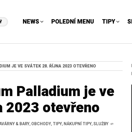
NEWS
POLEDNÍ MENU
TIPY
S
Ý
IUM JE VE SVÁTEK 28. ŘÍJNA 2023 OTEVŘENO
m Palladium je ve
na 2023 otevřeno
AVÁRNY & BARY
,
OBCHODY
,
TIPY
,
NÁKUPNÍ TIPY
,
SLUŽBY