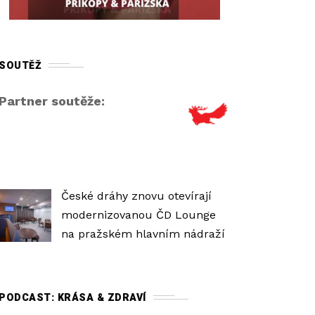
r
o
v
SOUTĚŽ
e
ň
Partner soutěže:
h
l
a
s
i
České dráhy znovu otevírají
t
modernizovanou ČD Lounge
o
na pražském hlavním nádraží
s
t
i
PODCAST: KRÁSA & ZDRAVÍ
.