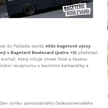
ak do Palladia zavítá
vítěz bagetové výzvy
ý v Bageterii Boulevard (patro +2)
představí
 kuchař, který miluje street food a českou
iginální recepturou s kachními karbanátky a
e Den vzniku samostatného československého