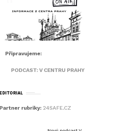
r
i
á
p
v
e
a
k
č
n
a
h
Připravujeme:
o
r
PODCAST: V CENTRU PRAHY
u
/
d
EDITORIAL
o
l
Partner rubriky:
24SAFE.CZ
ů
z
v
Nový podcast V