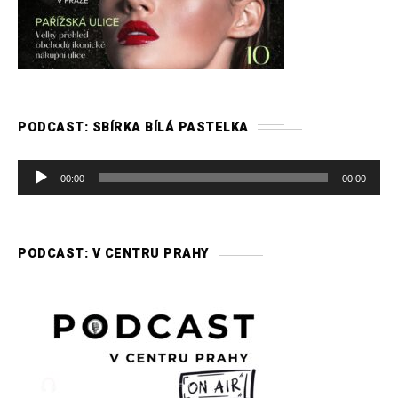
PODCAST: SBÍRKA BÍLÁ PASTELKA
A
00:00
00:00
u
d
i
PODCAST: V CENTRU PRAHY
o
p
ř
e
h
r