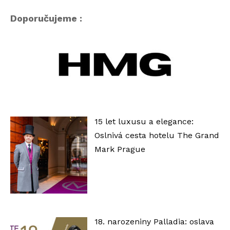
o
p
Doporučujeme :
ř
e
h
r
á
v
a
15 let luxusu a elegance:
č
Oslnivá cesta hotelu The Grand
Mark Prague
18. narozeniny Palladia: oslava