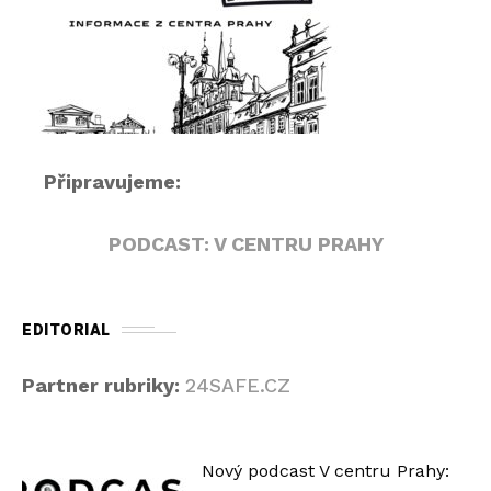
á
v
a
č
Připravujeme:
PODCAST: V CENTRU PRAHY
EDITORIAL
Partner rubriky:
24SAFE.CZ
Nový podcast V centru Prahy: