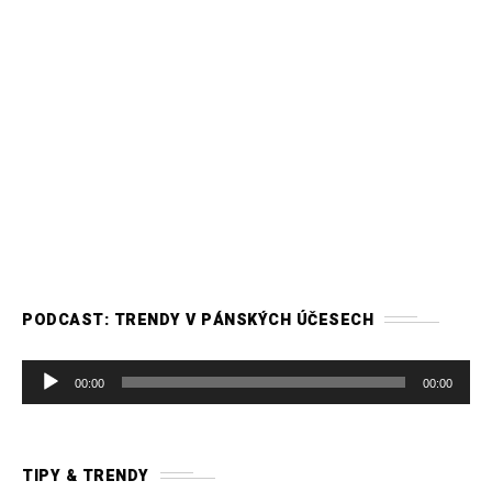
PODCAST: TRENDY V PÁNSKÝCH ÚČESECH
A
00:00
00:00
u
d
i
TIPY & TRENDY