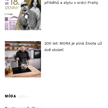
příběhů a stylu v srdci Prahy
200 let: MORA je plná života už
dvě století
MÓDA