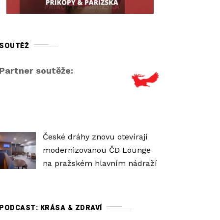
r
o
v
SOUTĚŽ
e
ň
Partner soutěže:
h
l
a
s
i
České dráhy znovu otevírají
t
modernizovanou ČD Lounge
o
na pražském hlavním nádraží
s
t
i
PODCAST: KRÁSA & ZDRAVÍ
.