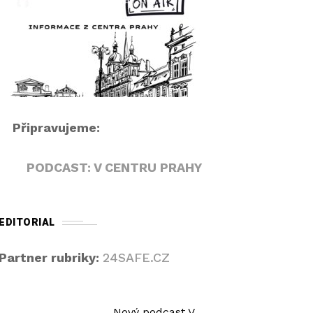
r
i
á
p
v
e
a
k
č
n
a
h
Připravujeme:
o
r
PODCAST: V CENTRU PRAHY
u
/
d
EDITORIAL
o
l
Partner rubriky:
24SAFE.CZ
ů
z
v
Nový podcast V