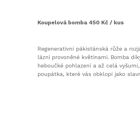
Koupelová bomba 450 Kč / kus
Regenerativní pákistánská růže a rozja
lázni provoněné květinami. Bomba dí
heboučké pohlazení a až celá vyšumí, r
poupátka, které vás obklopí jako slav