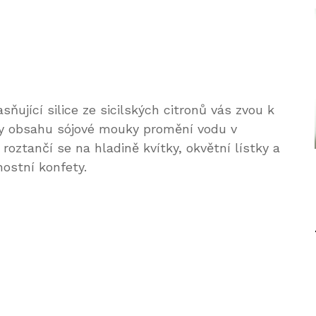
sňující silice ze sicilských citronů vás zvou k
ky obsahu sójové mouky promění vodu v
oztančí se na hladině kvítky, okvětní lístky a
nostní konfety.