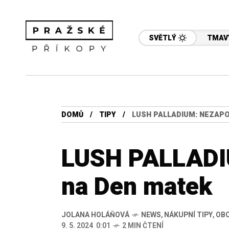
SVĚTLÝ
TMAV
DOMŮ
TIPY
LUSH PALLADIUM: NEZAP
LUSH PALLADI
na Den matek
JOLANA HOLÁŇOVÁ
NEWS
,
NÁKUPNÍ TIPY
,
OB
9. 5. 2024 0:01
2 MIN ČTENÍ