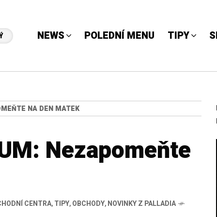
NEWS
POLEDNÍ MENU
TIPY
S
Ý
OMEŇTE NA DEN MATEK
UM: Nezapomeňte
CHODNÍ CENTRA
,
TIPY
,
OBCHODY
,
NOVINKY Z PALLADIA