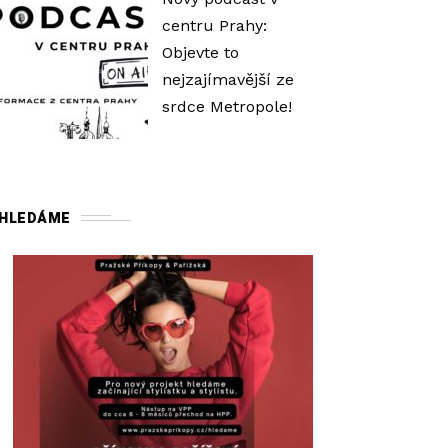
ý
centru Prahy:
š
Objevte to
í
nejzajímavější ze
t
srdce Metropole!
e
n
e
b
HLEDÁME
o
s
n
í
ž
í
t
e
ú