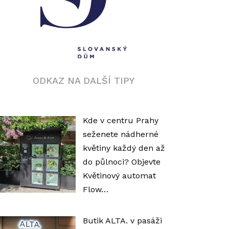
ODKAZ NA DALŠÍ TIPY
Kde v centru Prahy
seženete nádherné
květiny každý den až
do půlnoci? Objevte
Květinový automat
Flow…
Butik ALTA. v pasáži