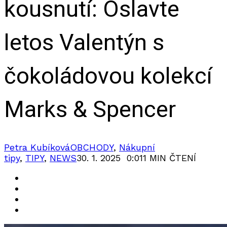
kousnutí: Oslavte
letos Valentýn s
čokoládovou kolekcí
Marks & Spencer
Petra Kubíková
OBCHODY
,
Nákupní
tipy
,
TIPY
,
NEWS
30. 1. 2025 0:01
1 MIN ČTENÍ