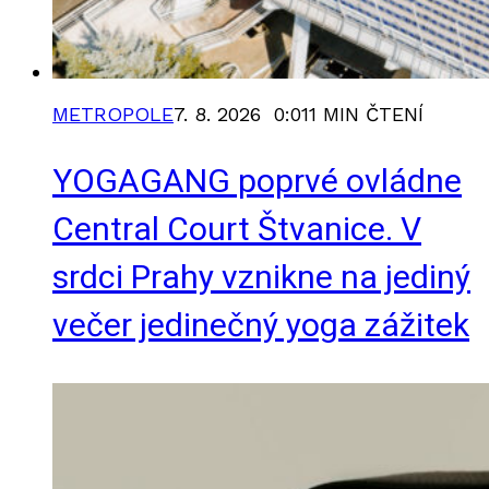
METROPOLE
7. 8. 2026 0:01
1 MIN ČTENÍ
YOGAGANG poprvé ovládne
Central Court Štvanice. V
srdci Prahy vznikne na jediný
večer jedinečný yoga zážitek