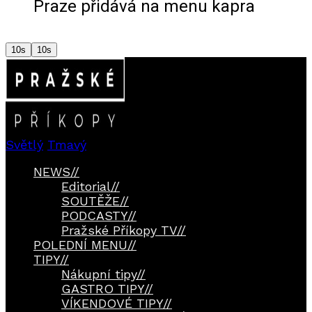
Praze přidává na menu kapra
10s
10s
Audio
přehrávač
Světlý
Tmavý
NEWS
//
Editorial
//
SOUTĚŽE
//
PODCASTY
//
Pražské Příkopy TV
//
POLEDNÍ MENU
//
TIPY
//
Nákupní tipy
//
GASTRO TIPY
//
VÍKENDOVÉ TIPY
//