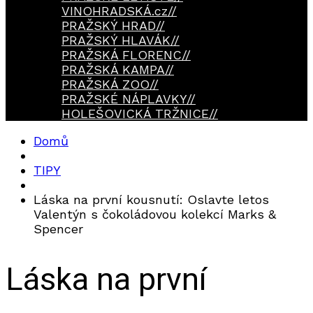
VINOHRADSKÁ.cz
//
PRAŽSKÝ HRAD
//
PRAŽSKÝ HLAVÁK
//
PRAŽSKÁ FLORENC
//
PRAŽSKÁ KAMPA
//
PRAŽSKÁ ZOO
//
PRAŽSKÉ NÁPLAVKY
//
HOLEŠOVICKÁ TRŽNICE
//
Domů
TIPY
Láska na první kousnutí: Oslavte letos
Valentýn s čokoládovou kolekcí Marks &
Spencer
Láska na první