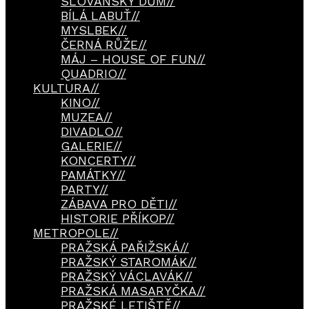
SLOVANSKÝ DŮM
//
BÍLÁ LABUŤ
//
MYSLBEK
//
ČERNÁ RŮŽE
//
MÁJ – HOUSE OF FUN
//
QUADRIO
//
KULTURA
//
KINO
//
MUZEA
//
DIVADLO
//
GALERIE
//
KONCERTY
//
PAMÁTKY
//
PARTY
//
ZÁBAVA PRO DĚTI
//
HISTORIE PŘÍKOP
//
METROPOLE
//
PRAŽSKÁ PAŘIŽSKÁ
//
PRAŽSKÝ STAROMÁK
//
PRAŽSKÝ VÁCLAVÁK
//
PRAŽSKÁ MASARYČKA
//
PRAŽSKÉ LETIŠTĚ
//