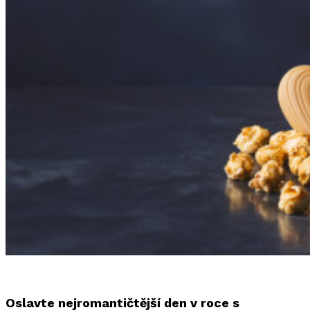
Oslavte nejromantičtější den v roce s