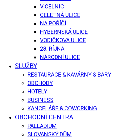
V CELNICI
CELETNÁ ULICE
NA POŘÍČÍ
HYBERNSKÁ ULICE
VODIČKOVA ULICE
28. ŘÍJNA
NÁRODNÍ ULICE
SLUŽBY
RESTAURACE & KAVÁRNY & BARY
OBCHODY
HOTELY
BUSINESS
KANCELÁŘE & COWORKING
OBCHODNÍ CENTRA
PALLADIUM
SLOVANSKÝ DŮM