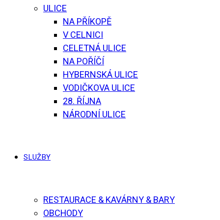
ULICE
NA PŘÍKOPĚ
V CELNICI
CELETNÁ ULICE
NA POŘÍČÍ
HYBERNSKÁ ULICE
VODIČKOVA ULICE
28. ŘÍJNA
NÁRODNÍ ULICE
SLUŽBY
RESTAURACE & KAVÁRNY & BARY
OBCHODY