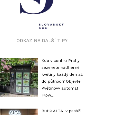
ODKAZ NA DALŠÍ TIPY
Kde v centru Prahy
seženete nádherné
květiny každý den až
do půlnoci? Objevte
Květinový automat
Flow…
Butik ALTA. v pasáži