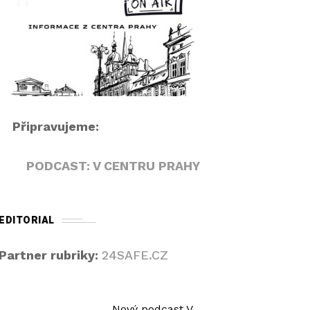
r
i
á
p
v
e
a
k
č
n
a
h
Připravujeme:
o
r
PODCAST: V CENTRU PRAHY
u
/
d
EDITORIAL
o
l
Partner rubriky:
24SAFE.CZ
ů
z
v
Nový podcast V