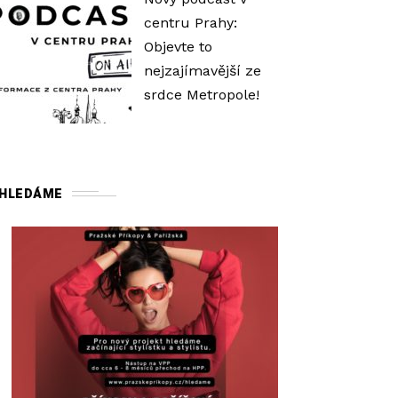
ý
centru Prahy:
š
Objevte to
í
nejzajímavější ze
t
srdce Metropole!
e
n
e
b
HLEDÁME
o
s
n
í
ž
í
t
e
ú