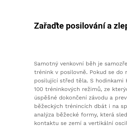
Zařaďte posilování a zl
Samotný venkovní běh je samozřej
trénink v posilovně. Pokud se do 
posilující střed těla. S hodinkam
100 tréninkových režimů, ze který
úspěšné dokončení závodu a preve
běžeckých trénincích dbát i na 
analýza běžecké formy, která sled
kontaktu se zemí a vertikální osc