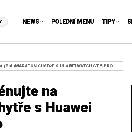
NEWS
POLEDNÍ MENU
TIPY
S
Ý
NA (PŮL)MARATON CHYTŘE S HUAWEI WATCH GT 5 PRO
énujte na
hytře s Huawei
o