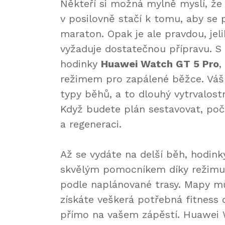
Někteří si možná mylně myslí, že
v posilovně stačí k tomu, aby se p
maraton. Opak je ale pravdou, jel
vyžaduje dostatečnou přípravu. S
hodinky
Huawei Watch GT 5 Pro
,
režimem pro zapálené běžce. Váš 
typy běhů, a to dlouhý vytrvalost
Když budete plán sestavovat, poč
a regeneraci.
Až se vydáte na delší běh, hodi
skvělým pomocníkem díky režimu T
podle naplánované trasy. Mapy m
získáte veškerá potřebná fitness 
přímo na vašem zápěstí. Huawei 