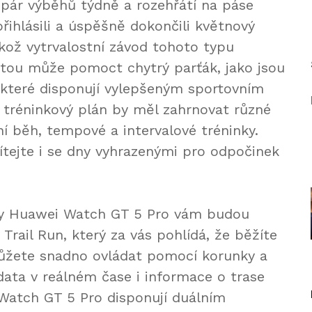
 pár výběhů týdně a rozehřátí na páse
řihlásili a úspěšně dokončili květnový
ikož vytrvalostní závod tohoto typu
 tou může pomoct chytrý parťák, jako jsou
 které disponují vylepšeným sportovním
tréninkový plán by měl zahrnovat různé
ní běh, tempové a intervalové tréninky.
ítejte i se dny vyhrazenými pro odpočinek
nky Huawei Watch GT 5 Pro vám budou
rail Run, který za vás pohlídá, že běžíte
ůžete snadno ovládat pomocí korunky a
data v reálném čase i informace o trase
Watch GT 5 Pro disponují duálním