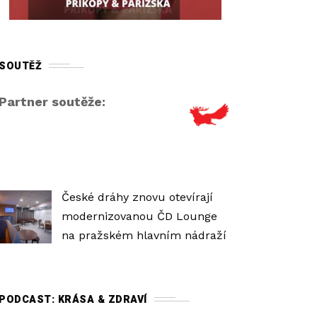
r
o
v
SOUTĚŽ
e
ň
Partner soutěže:
h
l
a
s
i
České dráhy znovu otevírají
t
modernizovanou ČD Lounge
o
na pražském hlavním nádraží
s
t
i
PODCAST: KRÁSA & ZDRAVÍ
.