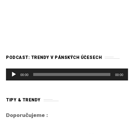
PODCAST: TRENDY V PÁNSKÝCH ÚČESECH
A
00:00
00:00
u
d
i
TIPY & TRENDY
o
p
Doporučujeme :
ř
e