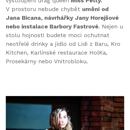
vystoupení drag queen
Miss Petty.
V prostoru nebude chybět
umění od
Jana Bicana, návrhářky Jany Horejšové
nebo instalace Barbory Fastrové
. Nejen u
stolu hojnosti budete moci ochutnat
neotřelé drinky a jídlo od Lidi z Baru, Kro
Kitchen, Karlínské restaurace HolKa,
Prosekárny nebo Vnitrobloku.