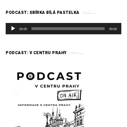
PODCAST: SBÍRKA BÍLÁ PASTELKA
A
00:00
00:00
u
d
i
PODCAST: V CENTRU PRAHY
o
p
ř
e
h
r
á
v
a
č