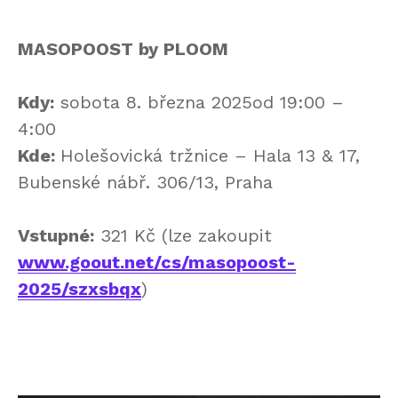
MASOPOOST by PLOOM
Kdy:
sobota 8. března 2025od 19:00 –
4:00
Kde:
Holešovická tržnice – Hala 13 & 17,
Bubenské nábř. 306/13, Praha
Vstupné:
321 Kč (lze zakoupit
www.goout.net/cs/masopoost-
2025/szxsbqx
)