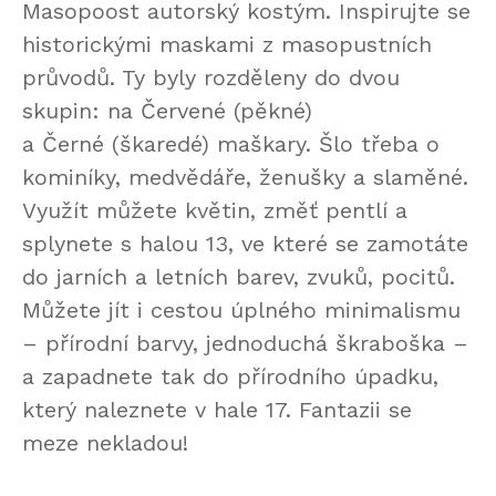
Masopoost autorský kostým. Inspirujte se
historickými maskami z masopustních
průvodů. Ty byly rozděleny do dvou
skupin: na Červené (pěkné)
a Černé (škaredé) maškary. Šlo třeba o
kominíky, medvědáře, ženušky a slaměné.
Využít můžete květin, změť pentlí a
splynete s halou 13, ve které se zamotáte
do jarních a letních barev, zvuků, pocitů.
Můžete jít i cestou úplného minimalismu
– přírodní barvy, jednoduchá škraboška –
a zapadnete tak do přírodního úpadku,
který naleznete v hale 17. Fantazii se
meze nekladou!