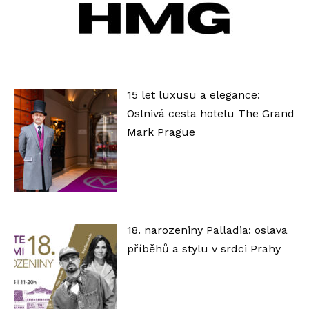
h
r
á
v
a
15 let luxusu a elegance:
č
Oslnivá cesta hotelu The Grand
Mark Prague
18. narozeniny Palladia: oslava
příběhů a stylu v srdci Prahy