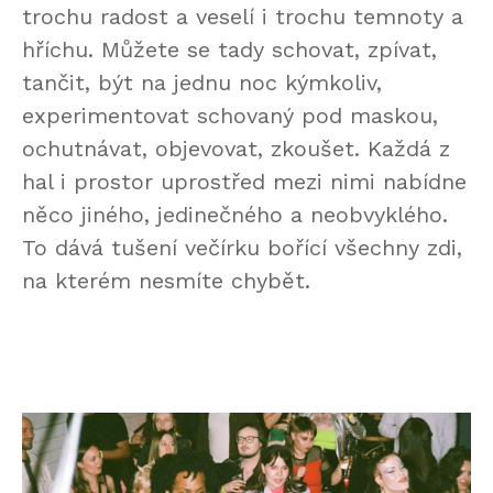
trochu radost a veselí i trochu temnoty a
hříchu. Můžete se tady schovat, zpívat,
tančit, být na jednu noc kýmkoliv,
experimentovat schovaný pod maskou,
ochutnávat, objevovat, zkoušet. Každá z
hal i prostor uprostřed mezi nimi nabídne
něco jiného, jedinečného a neobvyklého.
To dává tušení večírku bořící všechny zdi,
na kterém nesmíte chybět.