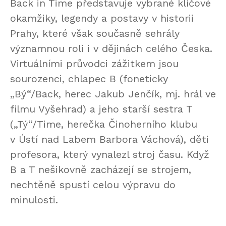
Back in Time představuje vybrané klíčové
okamžiky, legendy a postavy v historii
Prahy, které však současně sehrály
významnou roli i v dějinách celého Česka.
Virtuálními průvodci zážitkem jsou
sourozenci, chlapec B (foneticky
„Bý“/Back, herec Jakub Jenčík, mj. hrál ve
filmu Vyšehrad) a jeho starší sestra T
(„Tý“/Time, herečka Činoherního klubu
v Ústí nad Labem Barbora Váchová), děti
profesora, který vynalezl stroj času. Když
B a T nešikovně zacházejí se strojem,
nechtěně spustí celou výpravu do
minulosti.