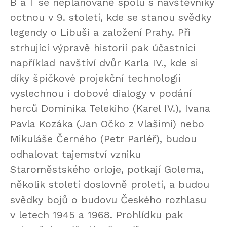
B a T se neplánovaně spolu s návštěvníky
octnou v 9. století, kde se stanou svědky
legendy o Libuši a založení Prahy. Při
strhující výpravě historií pak účastníci
například navštíví dvůr Karla IV., kde si
díky špičkové projekční technologii
vyslechnou i dobové dialogy v podání
herců Dominika Telekiho (Karel IV.), Ivana
Pavla Kozáka (Jan Očko z Vlašimi) nebo
Mikuláše Černého (Petr Parléř), budou
odhalovat tajemství vzniku
Staroměstského orloje, potkají Golema,
několik století doslovně proletí, a budou
svědky bojů o budovu Českého rozhlasu
v letech 1945 a 1968. Prohlídku pak