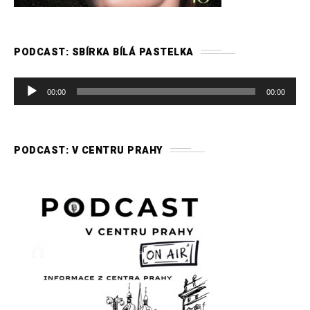
PODCAST: SBÍRKA BÍLÁ PASTELKA
A
00:00
00:00
u
d
i
PODCAST: V CENTRU PRAHY
o
p
ř
e
h
r
á
v