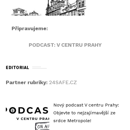
a
č
Připravujeme:
PODCAST: V CENTRU PRAHY
EDITORIAL
Partner rubriky:
24SAFE.CZ
Nový podcast V centru Prahy:
Objevte to nejzajímavější ze
srdce Metropole!