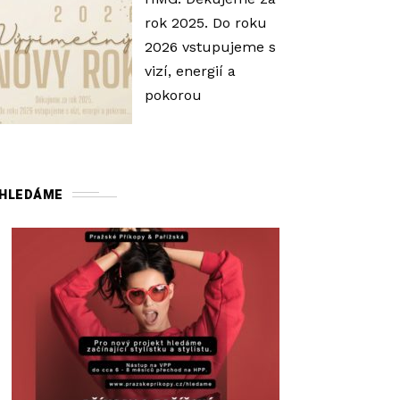
ý
rok 2025. Do roku
š
2026 vstupujeme s
í
vizí, energií a
t
pokorou
e
n
e
b
HLEDÁME
o
s
n
í
ž
í
t
e
ú