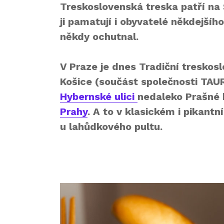
Treskoslovenská treska patří na
ji pamatují i obyvatelé někdejšíh
někdy ochutnal.
V Praze je dnes Tradiční tresko
Košice (součást společnosti TAUR
Hybernské ulici
nedaleko Prašné
Prahy
. A to v klasickém i pikantn
u lahůdkového pultu.