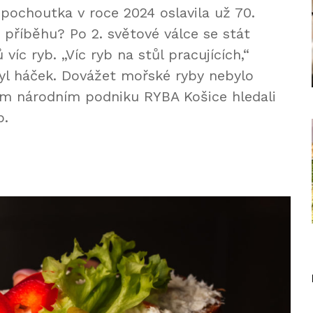
 pochoutka v roce 2024 oslavila už 70.
o příběhu? Po 2. světové válce se stát
 víc ryb. „Víc ryb na stůl pracujících,“
byl háček. Dovážet mořské ryby nebylo
ším národním podniku RYBA Košice hledali
b.