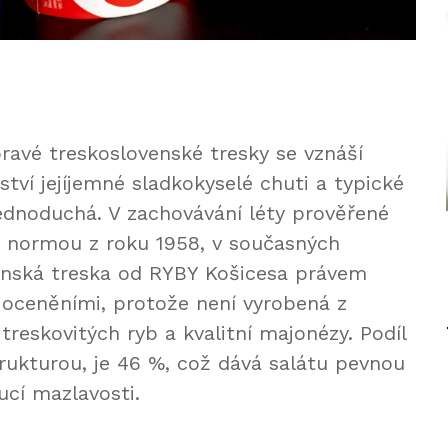
vé treskoslovenské tresky se vznáší
tví jejíjemné sladkokyselé chuti a typické
ednoduchá. V zachovávání léty prověřené
N normou z roku 1958, v současných
enská treska od RYBY Košicesa právem
oceněními, protože není vyrobená z
treskovitých ryb a kvalitní majonézy. Podíl
trukturou, je 46 %, což dává salátu pevnou
ucí mazlavosti.