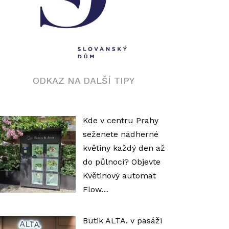
ODKAZ NA DALŠÍ TIPY
Kde v centru Prahy
seženete nádherné
květiny každý den až
do půlnoci? Objevte
Květinový automat
Flow…
Butik ALTA. v pasáži