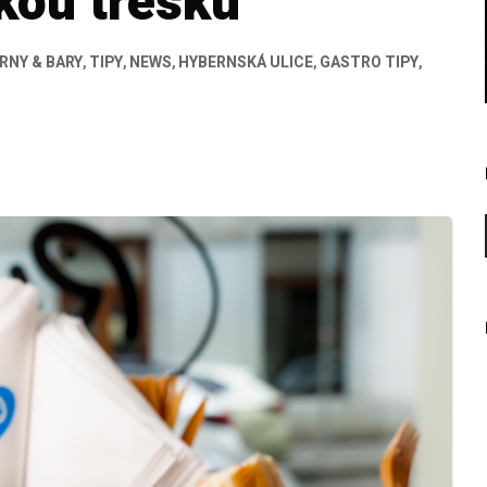
kou tresku
RNY & BARY
,
TIPY
,
NEWS
,
HYBERNSKÁ ULICE
,
GASTRO TIPY
,