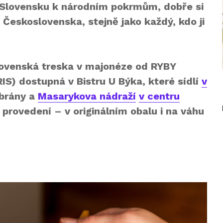
 Slovensku k národním pokrmům, dobře si
o Československa, stejně jako každý, kdo ji
slovenská treska v majonéze od RYBY
IS) dostupná v Bistru U Býka, které sídlí
v
 brány a
Masarykova nádraží
v centru
í provedení – v originálním obalu i na váhu