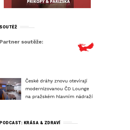
r
o
v
SOUTĚŽ
e
ň
Partner soutěže:
h
l
a
s
i
České dráhy znovu otevírají
t
modernizovanou ČD Lounge
o
na pražském hlavním nádraží
s
t
i
PODCAST: KRÁSA & ZDRAVÍ
.