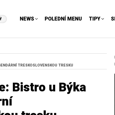
NEWS
POLEDNÍ MENU
TIPY
S
Ý
LEGENDÁRNÍ TRESKOSLOVENSKOU TRESKU
e: Bistro u Býka
rní