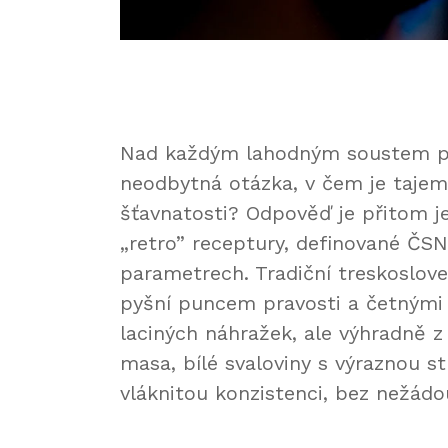
Nad každým lahodným soustem pra
neodbytná otázka, v čem je tajems
šťavnatosti? Odpověď je přitom j
„retro” receptury, definované ČS
parametrech. Tradiční treskoslov
pyšní puncem pravosti a četnými 
laciných náhražek, ale výhradně z 
masa, bílé svaloviny s výraznou s
vláknitou konzistenci, bez nežádo