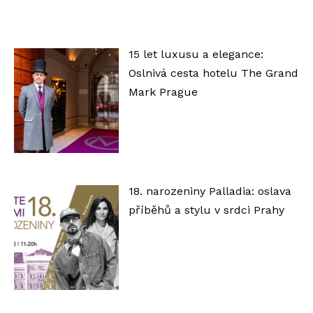
á
v
a
15 let luxusu a elegance:
č
Oslnivá cesta hotelu The Grand
Mark Prague
18. narozeniny Palladia: oslava
příběhů a stylu v srdci Prahy