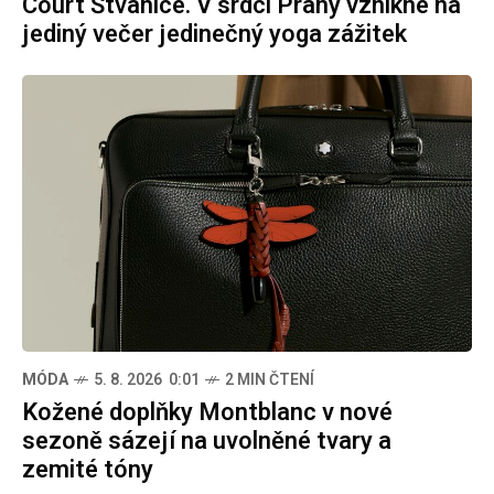
Court Štvanice. V srdci Prahy vznikne na
jediný večer jedinečný yoga zážitek
MÓDA
5. 8. 2026 0:01
2 MIN ČTENÍ
Kožené doplňky Montblanc v nové
sezoně sázejí na uvolněné tvary a
zemité tóny