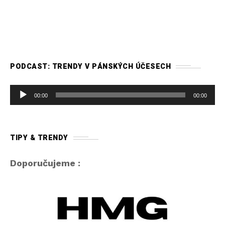
PODCAST: TRENDY V PÁNSKÝCH ÚČESECH
A
00:00
00:00
u
d
i
TIPY & TRENDY
o
p
Doporučujeme :
ř
e
h
r