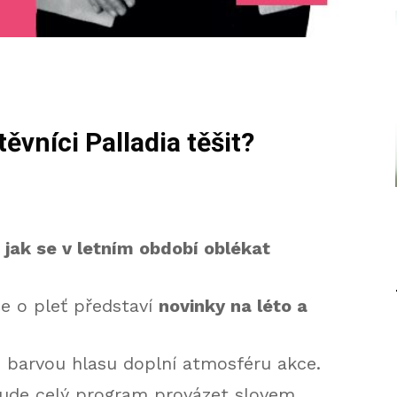
vníci Palladia těšit?
 jak se v letním období oblékat
če o pleť představí
novinky na léto a
 barvou hlasu doplní atmosféru akce.
de celý program provázet slovem