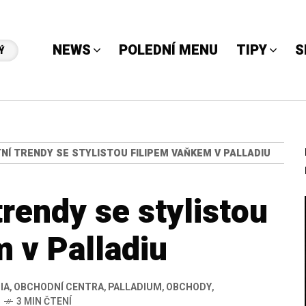
NEWS
POLEDNÍ MENU
TIPY
S
Ý
NÍ TRENDY SE STYLISTOU FILIPEM VAŇKEM V PALLADIU
trendy se stylistou
 v Palladiu
IA
,
OBCHODNÍ CENTRA
,
PALLADIUM
,
OBCHODY
,
1
3 MIN ČTENÍ