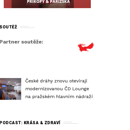
r
o
v
SOUTĚŽ
e
ň
Partner soutěže:
h
l
a
s
i
České dráhy znovu otevírají
t
modernizovanou ČD Lounge
o
na pražském hlavním nádraží
s
t
i
PODCAST: KRÁSA & ZDRAVÍ
.