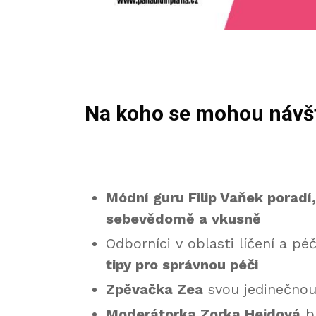
Na koho se mohou návště
Módní guru Filip Vaňek poradí,
sebevědomě a vkusně
Odborníci v oblasti líčení a pé
tipy pro správnou péči
Zpěvačka Zea
svou jedinečnou
Moderátorka Zorka Hejdová
bu