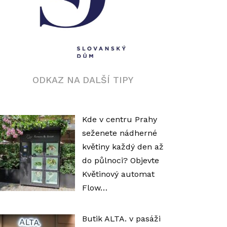
ODKAZ NA DALŠÍ TIPY
Kde v centru Prahy
seženete nádherné
květiny každý den až
do půlnoci? Objevte
Květinový automat
Flow…
Butik ALTA. v pasáži