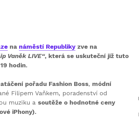
aze
na
náměstí Republiky
zve na
lip Vaněk LIVE“
, která se uskuteční již tuto
19 hodin.
natáčení pořadu Fashion Boss
,
módní
né Filipem Vaňkem, poradenství od
lou muziku a
soutěže o hodnotné ceny
ové iPhony).