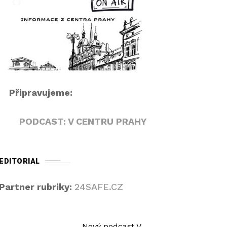
r
i
á
p
v
e
a
k
č
n
a
h
Připravujeme:
o
r
PODCAST: V CENTRU PRAHY
u
/
d
EDITORIAL
o
l
Partner rubriky:
24SAFE.CZ
ů
z
v
Nový podcast V