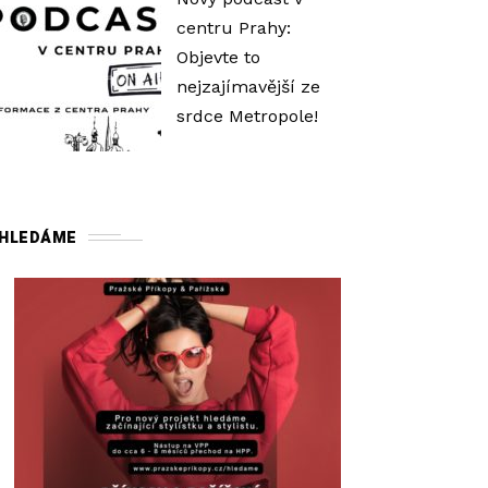
ý
centru Prahy:
š
Objevte to
í
nejzajímavější ze
t
srdce Metropole!
e
n
e
b
HLEDÁME
o
s
n
í
ž
í
t
e
ú