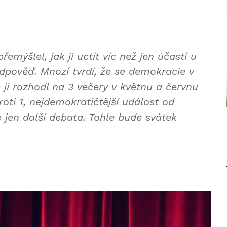
emýšlel, jak ji uctít víc než jen účastí u
odpověď. Mnozí tvrdí, že se demokracie v
 ji rozhodl na 3 večery v květnu a červnu
roti 1, nejdemokratičtější událost od
e jen další debata. Tohle bude svátek