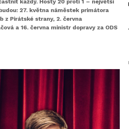
stnit každý. Hosty 20 proti 1 – největší
budou: 27. května náměstek primátora
 z Pirátské strany, 2. června
vá a 16. června ministr dopravy za ODS