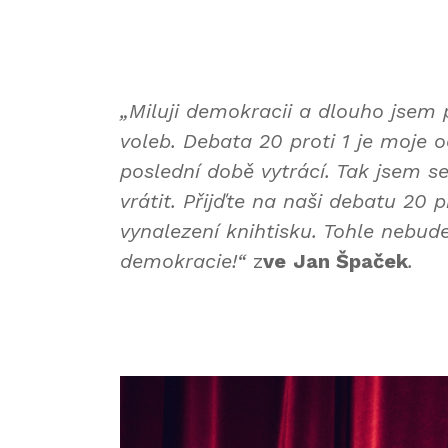
„Miluji demokracii a dlouho jsem př
voleb. Debata 20 proti 1 je moje 
poslední době vytrácí. Tak jsem se
vrátit. Přijďte na naši debatu 20 p
vynalezení knihtisku. Tohle nebud
demokracie!“
z
ve
Jan Špaček
.