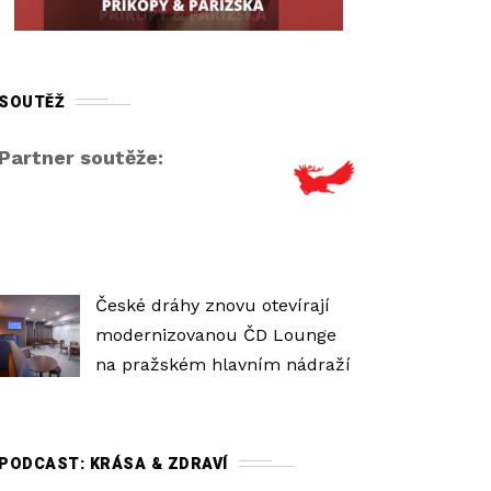
r
o
v
SOUTĚŽ
e
ň
Partner soutěže:
h
l
a
s
i
České dráhy znovu otevírají
t
modernizovanou ČD Lounge
o
na pražském hlavním nádraží
s
t
i
PODCAST: KRÁSA & ZDRAVÍ
.