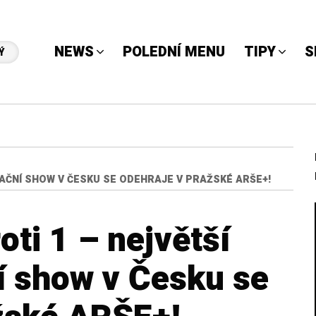
NEWS
POLEDNÍ MENU
TIPY
S
Ý
ZAČNÍ SHOW V ČESKU SE ODEHRAJE V PRAŽSKÉ ARŠE+!
ti 1 – největší
í show v Česku se