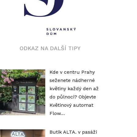
ODKAZ NA DALŠÍ TIPY
Kde v centru Prahy
seženete nádherné
květiny každý den až
do půlnoci? Objevte
Květinový automat
Flow…
Butik ALTA. v pasáži