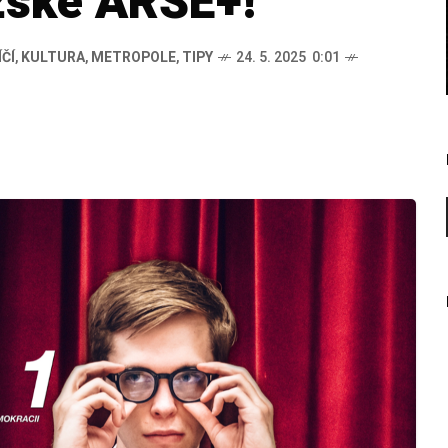
žské ARŠE+!
ÍČÍ
,
KULTURA
,
METROPOLE
,
TIPY
24. 5. 2025 0:01