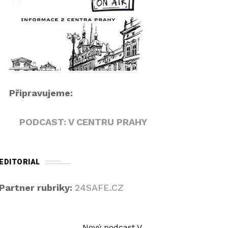
r
i
á
p
v
e
a
k
č
n
a
h
Připravujeme:
o
r
PODCAST: V CENTRU PRAHY
u
/
d
EDITORIAL
o
l
Partner rubriky:
24SAFE.CZ
ů
z
v
Nový podcast V