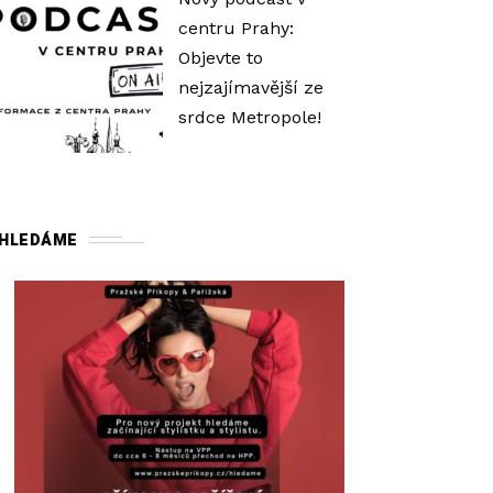
ý
centru Prahy:
š
Objevte to
í
nejzajímavější ze
t
srdce Metropole!
e
n
e
b
HLEDÁME
o
s
n
í
ž
í
t
e
ú