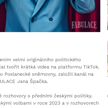
ením velmi originálního politického
l tvořit krátká videa na platformu TikTok.
do Poslanecké sněmovny, založil kanál na
BULACE Jana Špačka.
é rozhovory s předními českými politiky.
tskými volbami v roce 2023 a v rozhovorech