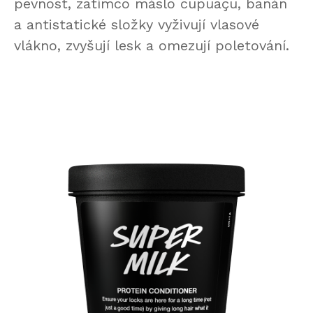
pevnost, zatímco máslo cupuaçu, banán
a antistatické složky vyživují vlasové
vlákno, zvyšují lesk a omezují poletování.