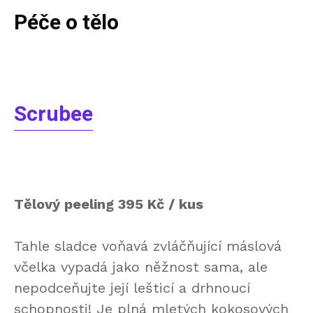
Péče o tělo
Scrubee
Tělový peeling 395 Kč / kus
Tahle sladce voňavá zvláčňující máslová
včelka vypadá jako něžnost sama, ale
nepodceňujte její lešticí a drhnoucí
schopnosti! Je plná mletých kokosových