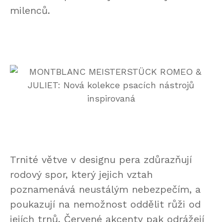
milenců.
Trnité větve v designu pera zdůrazňují
rodový spor, který jejich vztah
poznamenává neustálým nebezpečím, a
poukazují na nemožnost oddělit růži od
jejích trnů. Červené akcenty pak odrážejí