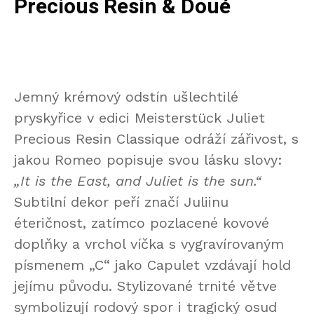
Precious Resin & Doué
Jemný krémový odstín ušlechtilé
pryskyřice v edici Meisterstück Juliet
Precious Resin Classique odráží zářivost, s
jakou Romeo popisuje svou lásku slovy:
„It is the East, and Juliet is the sun.“
Subtilní dekor peří značí Juliinu
éteričnost, zatímco pozlacené kovové
doplňky a vrchol víčka s vygravírovaným
písmenem „C“ jako Capulet vzdávají hold
jejímu původu. Stylizované trnité větve
symbolizují rodový spor i tragický osud