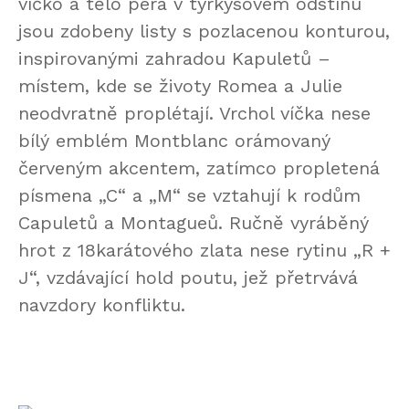
víčko a tělo pera v tyrkysovém odstínu
jsou zdobeny listy s pozlacenou konturou,
inspirovanými zahradou Kapuletů –
místem, kde se životy Romea a Julie
neodvratně proplétají. Vrchol víčka nese
bílý emblém Montblanc orámovaný
červeným akcentem, zatímco propletená
písmena „C“ a „M“ se vztahují k rodům
Capuletů a Montagueů. Ručně vyráběný
hrot z 18karátového zlata nese rytinu „R +
J“, vzdávající hold poutu, jež přetrvává
navzdory konfliktu.