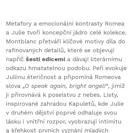
Metafory a emocionální kontrasty Romea
a Julie tvoří koncepční jádro celé kolekce.
Montblanc přetváří klíčové motivy díla do
rafinovaných detailů, které se objevují
napříč
šesti edicemi
a dávají literárnímu
odkazu hmatatelnou podobu. Peří evokuje
Juliinu éteričnost a připomíná Romeova
slova
„O speak again, bright angel!“
, jimiž
ji přirovnává k poselstvu z nebes. Listy,
inspirované zahradou Kapuletů, kde Julie
v druhém dějství poprvé odhaluje svou
lásku i vnitřní rozpor, vyobrazují intimitu
a křehkost prvních vyznání mladých