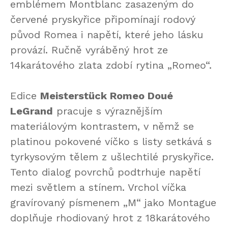
emblémem Montblanc zasazeným do
červené pryskyřice připomínají rodový
původ Romea i napětí, které jeho lásku
provází. Ručně vyráběný hrot ze
14karátového zlata zdobí rytina „Romeo“.
Edice
Meisterstück Romeo Doué
LeGrand
pracuje s výraznějším
materiálovým kontrastem, v němž se
platinou pokovené víčko s listy setkává s
tyrkysovým tělem z ušlechtilé pryskyřice.
Tento dialog povrchů podtrhuje napětí
mezi světlem a stínem. Vrchol víčka
gravírovaný písmenem „M“ jako Montague
doplňuje rhodiovaný hrot z 18karátového