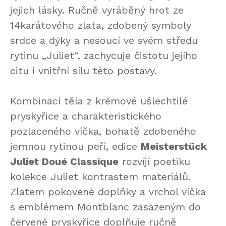
jejich lásky. Ručně vyráběný hrot ze
14karátového zlata, zdobený symboly
srdce a dýky a nesoucí ve svém středu
rytinu „Juliet“, zachycuje čistotu jejího
citu i vnitřní sílu této postavy.
Kombinací těla z krémové ušlechtilé
pryskyřice a charakteristického
pozlaceného víčka, bohatě zdobeného
jemnou rytinou peří, edice
Meisterstück
Juliet Doué Classique
rozvíjí poetiku
kolekce Juliet kontrastem materiálů.
Zlatem pokovené doplňky a vrchol víčka
s emblémem Montblanc zasazeným do
červené pryskyřice doplňuje ručně