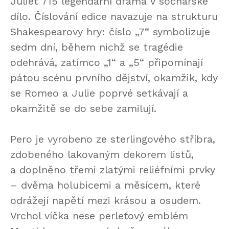
Juliet 715 legendární drama v sochařské
dílo. Číslování edice navazuje na strukturu
Shakespearovy hry: číslo „7“ symbolizuje
sedm dní, během nichž se tragédie
odehrává, zatímco „1“ a „5“ připomínají
pátou scénu prvního dějství, okamžik, kdy
se Romeo a Julie poprvé setkávají a
okamžitě se do sebe zamilují.
Pero je vyrobeno ze sterlingového stříbra,
zdobeného lakovaným dekorem listů,
a doplněno třemi zlatými reliéfními prvky
– dvěma holubicemi a měsícem, které
odrážejí napětí mezi krásou a osudem.
Vrchol víčka nese perleťový emblém