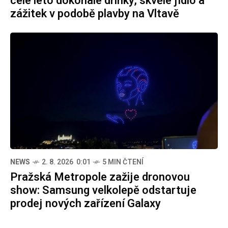
celé léto dokonalé drinky, skvělé jídlo a
zážitek v podobě plavby na Vltavě
NEWS
2. 8. 2026 0:01
5 MIN ČTENÍ
Pražská Metropole zažije dronovou
show: Samsung velkolepě odstartuje
prodej nových zařízení Galaxy