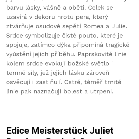
barvu lásky, vášně a oběti. Celek se
uzavírá v dekoru hrotu pera, který
ztvárňuje osudové sepětí Romea a Julie.
Srdce symbolizuje čisté pouto, které je
spojuje, zatímco dýka připomíná tragické
vyústění jejich příběhu. Paprskovité linie
kolem srdce evokují božské světlo i
temné síly, jež jejich lásku zároveň
osvěcují i zastiňují. Ostré, téměř trnité
linie pak naznačují bolest a utrpení.
Edice Meisterstück Juliet