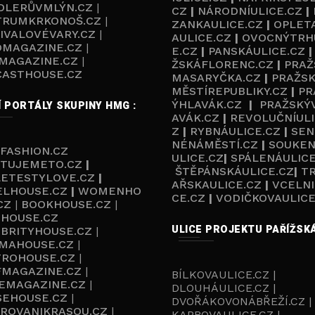
DLERŮVMLÝN.CZ
|
CZ
|
NÁRODNÍULICE.CZ
|
TRUMKRKONOŠ.CZ
|
ZANKAULICE.CZ
|
OPLET
IVALOVÉVARY.CZ
|
AULICE.CZ
|
OVOCNÝTRH
OMAGAZINE.CZ
|
E.CZ
|
PANSKÁULICE.CZ
MAGAZINE.CZ
|
ŽSKÁFLORENC.CZ
|
PRAŽ
CASTHOUSE.C
Z
MASARYČKA.CZ
|
PRAŽS
MĚSTÍREPUBLIKY.CZ
|
PR
ÝHLAVÁK.CZ
|
PRAŽSKÝ
Í PORTÁLY SKUPINY HMG :
AVÁK.CZ
|
REVOLUČNÍULI
Z
|
RYBNÁULICE.CZ
|
SEN
NÉNÁMĚSTÍ.CZ
|
SOUKEN
FASHION.CZ
ULICE.CZ
|
SPÁLENÁULICE
TUJEMETO.CZ
|
ŠTĚPÁNSKÁULICE.CZ
|
T
LETESTYLOVE.CZ
|
AŘSKAULICE.CZ
|
VCELNI
ELHOUSE.CZ
|
WOMENHO
CE.CZ
|
VODIČKOVAULICE
CZ
|
BOOKHOUSE.CZ
|
HOUSE.CZ
ULICE PROJEKTU PAŘÍŽSKÁ
BRITYHOUSE.CZ
|
MAHOUSE.CZ
|
TROHOUSE.CZ
|
FMAGAZINE.CZ
|
BÍLKOVAULICE.CZ |
EMAGAZINE.CZ
|
DLOUHÁULICE.CZ |
SEHOUSE.CZ
|
DVOŘÁKOVONÁBŘEŽÍ.CZ |
IROVANIKRASOU.CZ
|
KAPROVAULICE.CZ |