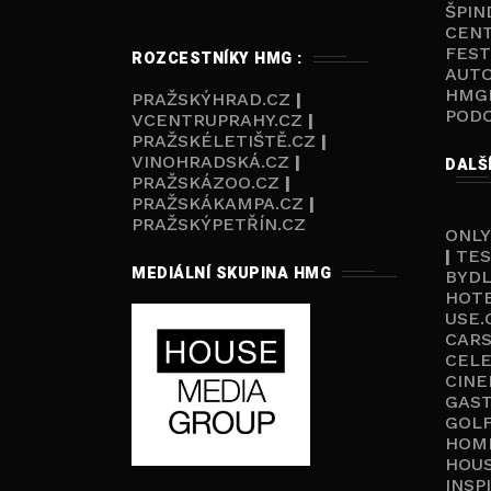
ŠPIN
CEN
FEST
ROZCESTNÍKY HMG :
AUT
HMG
PRAŽSKÝHRAD.CZ
|
POD
VCENTRUPRAHY.CZ
|
PRAŽSKÉLETIŠTĚ.CZ
|
VINOHRADSKÁ.CZ
|
DALŠ
PRAŽSKÁZOO.CZ
|
PRAŽSKÁKAMPA.CZ
|
PRAŽSKÝPETŘÍN.CZ
ONLY
|
TES
MEDIÁLNÍ SKUPINA HMG
BYD
HOT
USE.
CARS
CELE
CINE
GAS
GOL
HOM
HOU
INSP