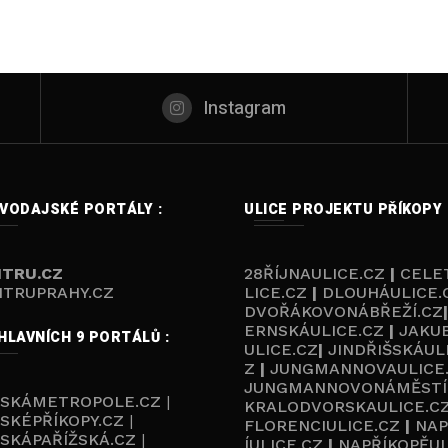
Instagram
VODAJSKÉ PORTÁLY :
ULICE PROJEKTU PŘÍKOPY 
TRU.CZ
28ŘÍJNAULICE.CZ
|
CELE
TRUPRAHY.CZ
LICE.CZ
|
DLOUHÁULICE.
DVOŘÁKOVONÁBŘEŽÍ.CZ
ERNSKÁULICE.CZ
|
JAKU
HLAVNÍCH 9 PORTÁLŮ :
ULICE.CZ
|
JINDŘIŠSKÁUL
Z
|
JUNGMANNOVAULICE
JUNGMANNOVONÁMĚSTÍ
ŽSKÁMETROPOLE.CZ
|
KRALODVORSKAULICE.C
SKÉPŘÍKOPY.CZ
|
FLORENCIULICE.CZ
|
NAP
SKÁPAŘÍŽSKÁ.CZ
|
ÍULICE.CZ
|
NAPŘÍKOPĚUL