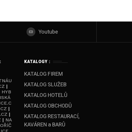
Youtube
:
KATALOGY :
KATALOG FIREM
TNÁU
KATALOG SLUŽEB
CZ
|
|
HYB
KATALOG HOTELŮ
BSKÁ
ICE.C
KATALOG OBCHODŮ
.CZ
|
.CZ
|
KATALOG RESTAURACÍ,
Z
|
NA
KAVÁREN a BARŮ
OŘÍČ
ICE.