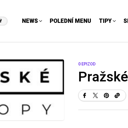
NEWS
POLEDNÍ MENU
TIPY
S
Ý
0 EPIZOD
Pražské