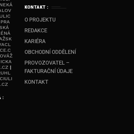
NEKÁ
KONTAKT :
ALOV
ULIC
O PROJEKTU
|
PRA
SKÁ
REDAKCE
KÉNÁ
AŽSK
KARIÉRA
VACL
CE.C
OBCHODNÍ ODDĚLENÍ
OVÁŽ
ICKA
PROVOZOVATEL –
.CZ
|
FAKTURAČNÍ ÚDAJE
RUHL
CIULI
KONTAKT
.CZ
 :