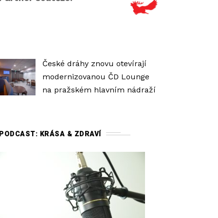
h
l
a
s
i
České dráhy znovu otevírají
t
modernizovanou ČD Lounge
o
na pražském hlavním nádraží
s
t
i
PODCAST: KRÁSA & ZDRAVÍ
.