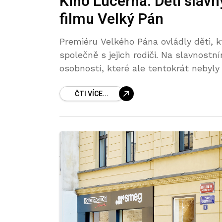
Kino Lucerna: Děti slav
filmu Velký Pán
Premiéru Velkého Pána ovládly děti, k
společně s jejich rodiči. Na slavnost
osobností, které ale tentokrát nebyl
ČTI VÍCE...