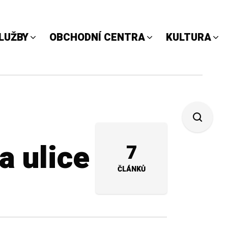
LUŽBY
OBCHODNÍ CENTRA
KULTURA
a ulice
7
ČLÁNKŮ