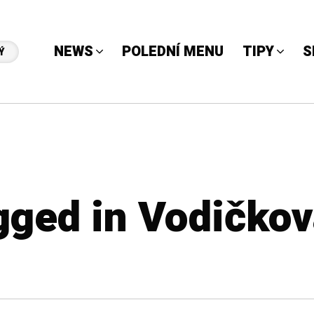
NEWS
POLEDNÍ MENU
TIPY
S
Ý
gged in Vodičkov