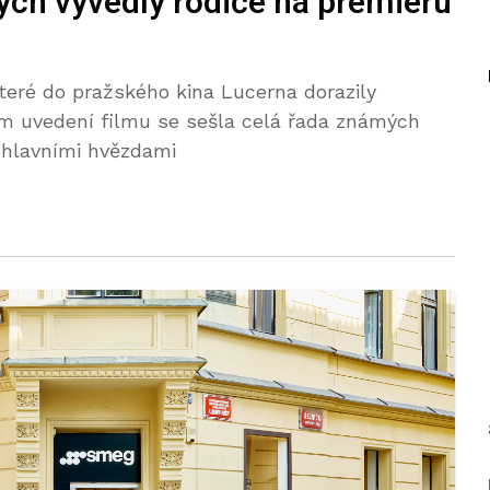
ných vyvedly rodiče na premiéru
teré do pražského kina Lucerna dorazily
ním uvedení filmu se sešla celá řada známých
y hlavními hvězdami