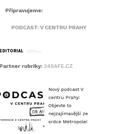
h
Připravujeme:
o
r
PODCAST: V CENTRU PRAHY
u
/
d
EDITORIAL
o
l
Partner rubriky:
24SAFE.CZ
ů
z
v
Nový podcast V
ý
centru Prahy:
š
Objevte to
í
nejzajímavější ze
t
srdce Metropole!
e