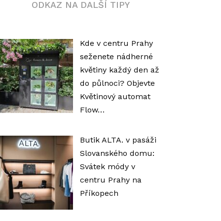
ODKAZ NA DALŠÍ TIPY
Kde v centru Prahy
seženete nádherné
květiny každý den až
do půlnoci? Objevte
Květinový automat
Flow…
Butik ALTA. v pasáži
Slovanského domu:
Svátek módy v
centru Prahy na
Příkopech