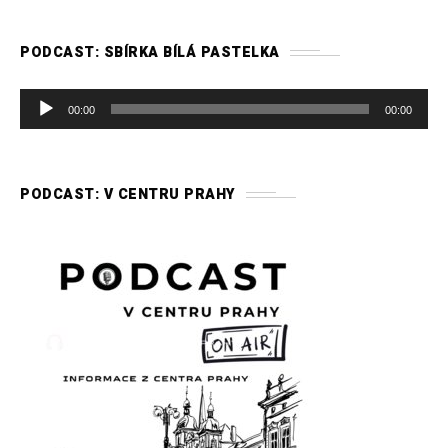
PODCAST: SBÍRKA BÍLÁ PASTELKA
A
00:00
00:00
u
d
i
PODCAST: V CENTRU PRAHY
o
p
ř
e
h
r
á
v
a