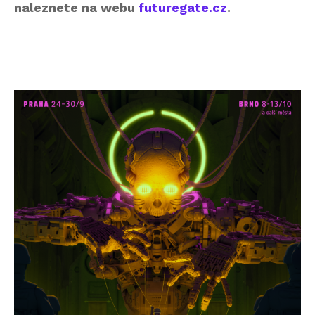
naleznete na webu
futuregate.cz
.