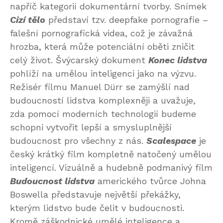
napříč kategorií dokumentární tvorby. Snímek
Cizí tělo
představí tzv. deepfake pornografie –
falešní pornografická videa, což je závažná
hrozba, která může potenciální oběti zničit
celý život. Švýcarský dokument
Konec lidstva
pohlíží na umělou inteligenci jako na výzvu.
Režisér filmu Manuel Dürr se zamýšlí nad
budoucností lidstva komplexněji a uvažuje,
zda pomocí moderních technologií budeme
schopni vytvořit lepší a smysluplnější
budoucnost pro všechny z nás.
Scalespace
je
český krátký film kompletně natočený umělou
inteligencí. Vizuálně a hudebně podmanivý film
Budoucnost lidstva
amerického tvůrce Johna
Boswella představuje největší překážky,
kterým lidstvo bude čelit v budoucnosti.
Kromě záškodnické umělé inteligence a