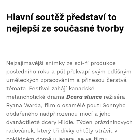
Hlavní soutěž představí to
nejlepší ze současné tvorby
Nejzajímavější snímky ze sci-fi produkce
posledního roku a půl překvapí svým odlišným
uměleckých zpracováním a přinesou čerstvá
témata. Festival zahájí kanadské
melancholické drama
Dcera slunce
režiséra
Ryana Warda, film o osamělé pouti Sonnyho
obdařeného nadpřirozenou mocí a jeho
dvanáctileté dcery Hildie. Týden prázdninových
radovánek, který tři dívky chtěly strávit v
poklidném domě u jezera, se ve filmu