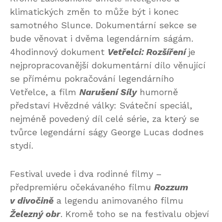
klimatických změn to může být i konec
samotného Slunce. Dokumentární sekce se
bude věnovat i dvěma legendárním ságám.
4hodinnový dokument
Vetřelci: Rozšíření
je
nejpropracovanější dokumentární dílo věnující
se přímému pokračování legendárního
Vetřelce, a film
Narušení Síly
humorně
představí Hvězdné války: Sváteční speciál,
nejméně povedený díl celé série, za který se
tvůrce legendární ságy George Lucas dodnes
stydí.
Festival uvede i dva rodinné filmy –
předpremiéru očekávaného filmu
Rozzum
v divočině
a legendu animovaného filmu
Železný obr
. Kromě toho se na festivalu objeví