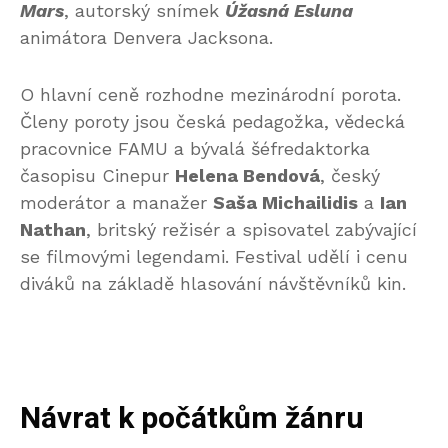
Mars
, autorský snímek
Úžasná Esluna
animátora Denvera Jacksona.
O hlavní ceně rozhodne mezinárodní porota.
Členy poroty jsou česká pedagožka, vědecká
pracovnice FAMU a bývalá šéfredaktorka
časopisu Cinepur
Helena Bendová
, český
moderátor a manažer
Saša Michailidis
a
Ian
Nathan
, britský režisér a spisovatel zabývající
se filmovými legendami. Festival udělí i cenu
diváků na základě hlasování návštěvníků kin.
Návrat k počátkům žánru