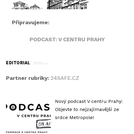
č
Připravujeme:
PODCAST: V CENTRU PRAHY
EDITORIAL
Partner rubriky:
24SAFE.CZ
Nový podcast V centru Prahy:
Objevte to nejzajímavější ze
srdce Metropole!