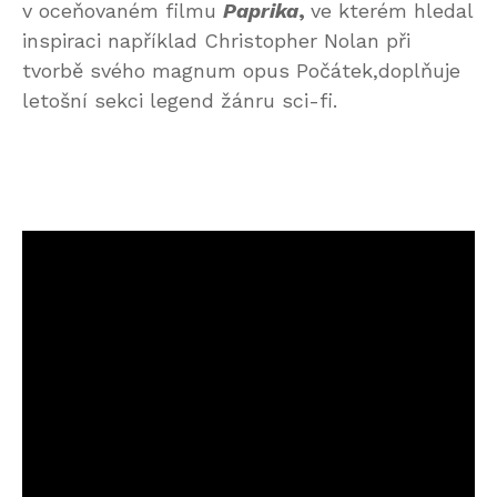
v oceňovaném filmu
Paprika
,
ve kterém hledal
inspiraci například Christopher Nolan při
tvorbě svého magnum opus Počátek,doplňuje
letošní sekci legend žánru sci-fi.