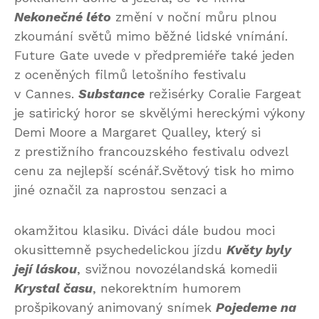
Nekonečné léto
změní v noční můru plnou
zkoumání světů mimo běžné lidské vnímání.
Future Gate uvede v předpremiéře také jeden
z oceněných filmů letošního festivalu
v Cannes.
Substance
režisérky Coralie Fargeat
je satirický horor se skvělými hereckými výkony
Demi Moore a Margaret Qualley, který si
z prestižního francouzského festivalu odvezl
cenu za nejlepší scénář.Světový tisk ho mimo
jiné označil za naprostou senzaci a
okamžitou klasiku. Diváci dále budou moci
okusittemně psychedelickou jízdu
Květy byly
její láskou
, svižnou novozélandská komedii
Krystal času
, nekorektním humorem
prošpikovaný animovaný snímek
Pojedeme na