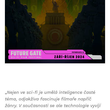
„
Nejen ve sci-fi je umělá inteligence časté
téma, odjakživa fascinuje filmaře napříč
žánry. V současnosti se ale technologie vyvíjí