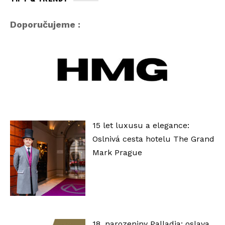
o
p
Doporučujeme :
ř
e
h
r
á
v
a
15 let luxusu a elegance:
č
Oslnivá cesta hotelu The Grand
Mark Prague
18. narozeniny Palladia: oslava