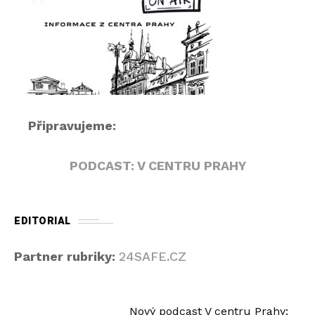
r
á
v
a
č
Připravujeme:
PODCAST: V CENTRU PRAHY
EDITORIAL
Partner rubriky:
24SAFE.CZ
Nový podcast V centru Prahy: