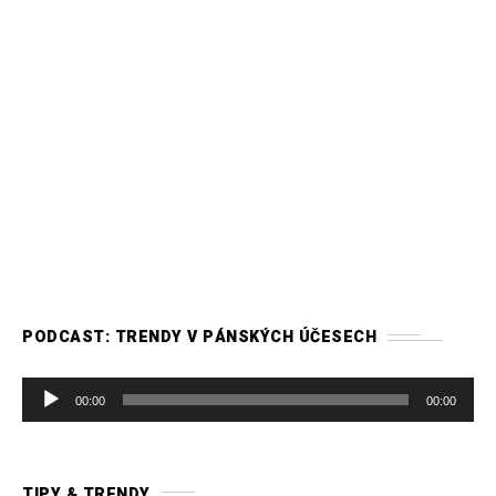
PODCAST: TRENDY V PÁNSKÝCH ÚČESECH
A
00:00
00:00
u
d
i
TIPY & TRENDY