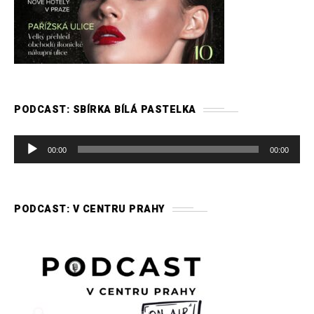
PODCAST: SBÍRKA BÍLÁ PASTELKA
A
00:00
00:00
u
d
i
PODCAST: V CENTRU PRAHY
o
p
ř
e
h