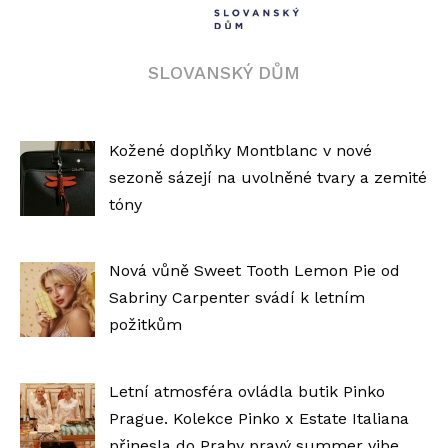
SLOVANSKÝ DŮM
Kožené doplňky Montblanc v nové
sezoně sázejí na uvolněné tvary a zemité
tóny
Nová vůně Sweet Tooth Lemon Pie od
Sabriny Carpenter svádí k letním
požitkům
Letní atmosféra ovládla butik Pinko
Prague. Kolekce Pinko x Estate Italiana
přinesla do Prahy pravý summer vibe