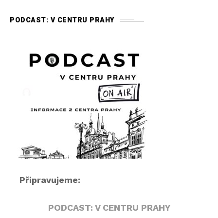
d
i
PODCAST: V CENTRU PRAHY
o
p
ř
e
h
r
á
v
a
č
Připravujeme:
PODCAST: V CENTRU PRAHY