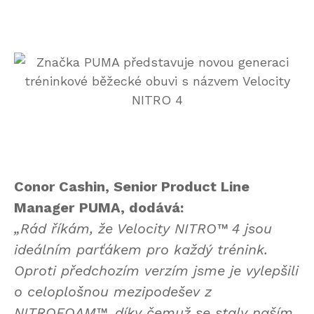
Conor Cashin, Senior Product Line
Manager
PUMA,
dodává:
„Rád říkám, že Velocity NITRO™ 4 jsou
ideálním parťákem pro každý trénink.
Oproti předchozím verzím jsme je vylepšili
o celoplošnou mezipodešev z
NITROFOAM™, díky čemuž se staly naším