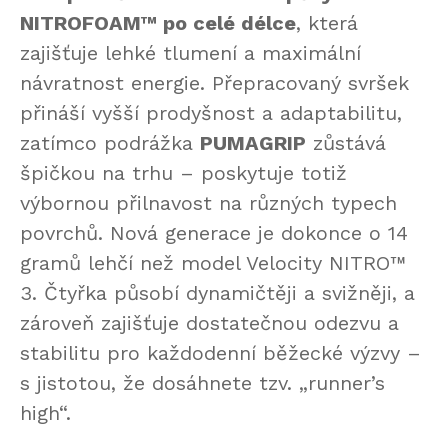
NITROFOAM™ po celé délce
, která
zajišťuje lehké tlumení a maximální
návratnost energie. Přepracovaný svršek
přináší vyšší prodyšnost a adaptabilitu,
zatímco podrážka
PUMAGRIP
zůstává
špičkou na trhu – poskytuje totiž
výbornou přilnavost na různých typech
povrchů. Nová generace je dokonce o 14
gramů lehčí než model Velocity NITRO™
3. Čtyřka působí dynamičtěji a svižněji, a
zároveň zajišťuje dostatečnou odezvu a
stabilitu pro každodenní běžecké výzvy –
s jistotou, že dosáhnete tzv. „runner’s
high“.