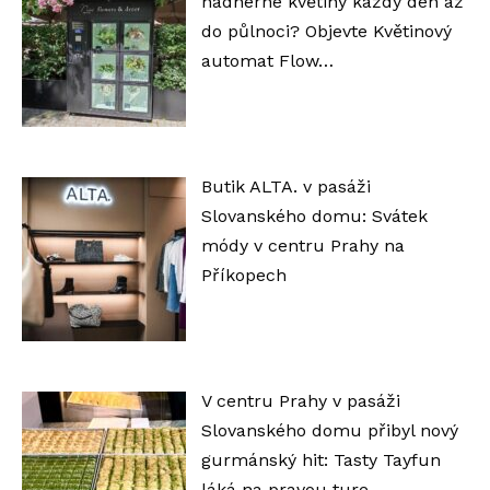
nádherné květiny každý den až
do půlnoci? Objevte Květinový
automat Flow…
Butik ALTA. v pasáži
Slovanského domu: Svátek
módy v centru Prahy na
Příkopech
V centru Prahy v pasáži
Slovanského domu přibyl nový
gurmánský hit: Tasty Tayfun
láká na pravou ture…