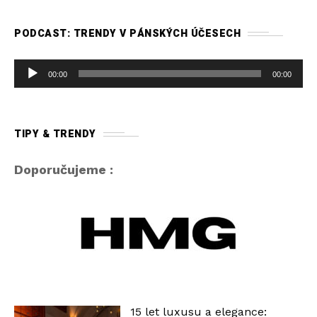
PODCAST: TRENDY V PÁNSKÝCH ÚČESECH
A
00:00
00:00
u
d
i
TIPY & TRENDY
o
p
Doporučujeme :
ř
e
h
r
á
v
a
15 let luxusu a elegance:
č