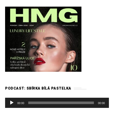
PODCAST: SBÍRKA BÍLÁ PASTELKA
A
00:00
00:00
u