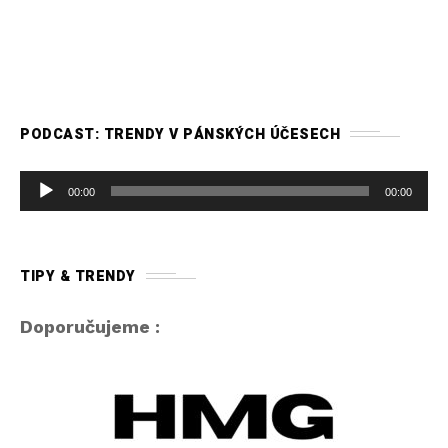
PODCAST: TRENDY V PÁNSKÝCH ÚČESECH
A
00:00
00:00
u
d
i
TIPY & TRENDY
o
p
Doporučujeme :
ř
e
h
r