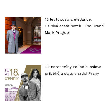
á
v
a
15 let luxusu a elegance:
č
Oslnivá cesta hotelu The Grand
Mark Prague
18. narozeniny Palladia: oslava
příběhů a stylu v srdci Prahy