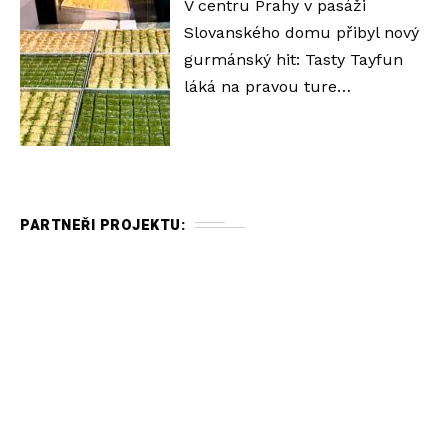
V centru Prahy v pasáži
Slovanského domu přibyl nový
gurmánský hit: Tasty Tayfun
láká na pravou ture…
PARTNEŘI PROJEKTU: