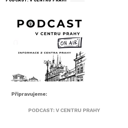
PODCAST: V CENTRU PRAHY
o
p
ř
e
h
r
á
v
a
č
Připravujeme:
PODCAST: V CENTRU PRAHY