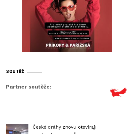
SOUTĚŽ
Partner soutěže:
České dráhy znovu otevírají