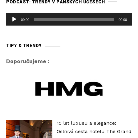
PODCAST: TRENDY V PÁNSKÝCH ÚČESECH
A
00:00
00:00
u
d
i
TIPY & TRENDY
o
p
Doporučujeme :
ř
e
h
r
á
v
a
15 let luxusu a elegance:
č
Oslnivá cesta hotelu The Grand