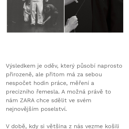
Výsledkem je oděv, který působí naprosto
přirozeně, ale přitom má za sebou
nespočet hodin práce, měření a
precizního řemesla. A možná právě to
nám ZARA chce sdělit ve svém
nejnovějším poselství.
V době, kdy si většina z nás vezme košili