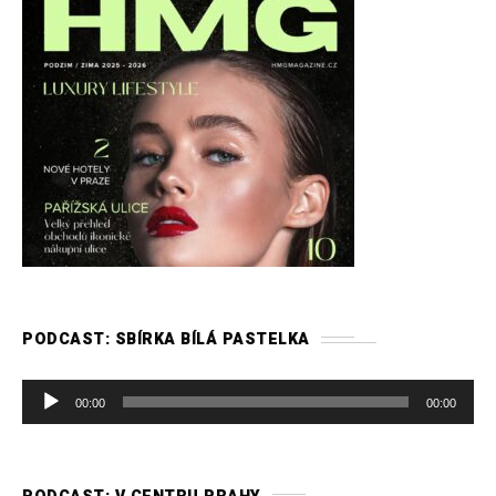
PODCAST: SBÍRKA BÍLÁ PASTELKA
A
00:00
00:00
u
d
i