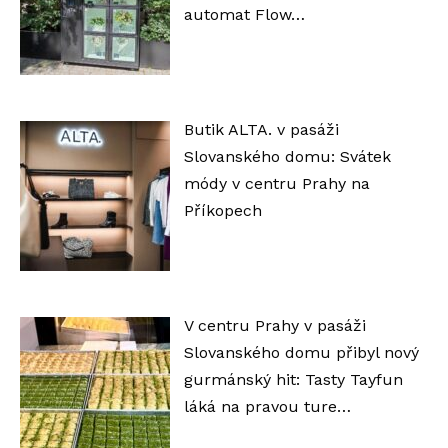
automat Flow…
Butik ALTA. v pasáži
Slovanského domu: Svátek
módy v centru Prahy na
Příkopech
V centru Prahy v pasáži
Slovanského domu přibyl nový
gurmánský hit: Tasty Tayfun
láká na pravou ture…