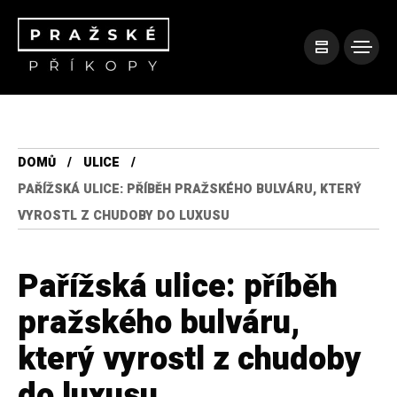
DOMŮ
ULICE
PAŘÍŽSKÁ ULICE: PŘÍBĚH PRAŽSKÉHO BULVÁRU, KTERÝ
VYROSTL Z CHUDOBY DO LUXUSU
Pařížská ulice: příběh
pražského bulváru,
který vyrostl z chudoby
do luxusu