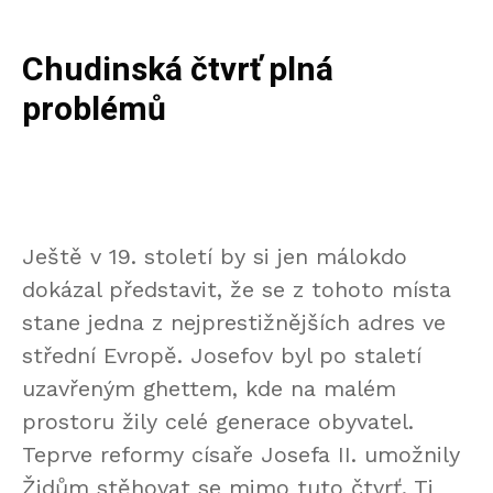
Chudinská čtvrť plná
problémů
Ještě v 19. století by si jen málokdo
dokázal představit, že se z tohoto místa
stane jedna z nejprestižnějších adres ve
střední Evropě. Josefov byl po staletí
uzavřeným ghettem, kde na malém
prostoru žily celé generace obyvatel.
Teprve reformy císaře Josefa II. umožnily
Židům stěhovat se mimo tuto čtvrť. Ti