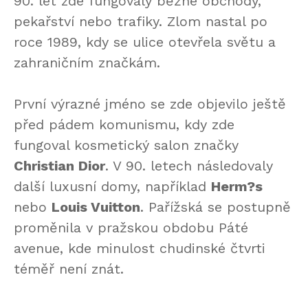
90. let zde fungovaly běžné obchody,
pekařství nebo trafiky. Zlom nastal po
roce 1989, kdy se ulice otevřela světu a
zahraničním značkám.
První výrazné jméno se zde objevilo ještě
před pádem komunismu, kdy zde
fungoval kosmetický salon značky
Christian Dior
. V 90. letech následovaly
další luxusní domy, například
Herm?s
nebo
Louis Vuitton
. Pařížská se postupně
proměnila v pražskou obdobu Páté
avenue, kde minulost chudinské čtvrti
téměř není znát.